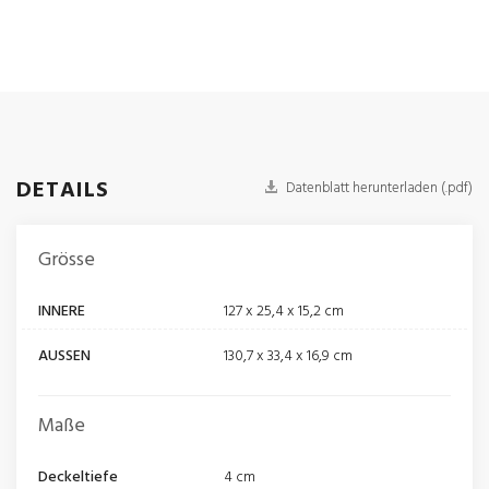
DETAILS
Datenblatt herunterladen (.pdf)
Grösse
INNERE
127 x 25,4 x 15,2 cm
AUSSEN
130,7 x 33,4 x 16,9 cm
Maße
Deckeltiefe
4 cm