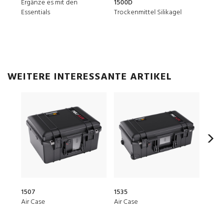
Ergänze es mit den
1500D
150
Essentials
Trockenmittel Silikagel
TSA-
WEITERE INTERESSANTE ARTIKEL
1507
1535
1510
Air Case
Air Case
Prot