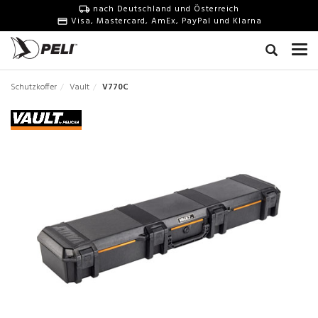
nach Deutschland und Österreich
Visa, Mastercard, AmEx, PayPal und Klarna
Schutzkoffer
Vault
V770C