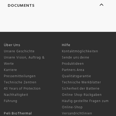
DOCUMENTS
Über Uns
Hilfe
Unsere Geschichte
Kontaktmöglichkeiten
Unsere Vision, Auftrag &
Sende uns deine
Werte
Produktideen
Karriere
Partners Area
Pressemitteilungen
Qualitätsgarantie
Technische Zentren
Technische Merkblätter
40 Years of Protection
Sicherheit der Batterie
Nachhaltigkeit
Online Shop Rückgaben
Führung
Häufig gestellte Fragen zum
Online-Shop
Peli BioThermal
Versandrichtlinien