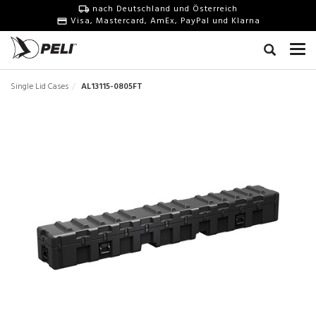
nach Deutschland und Österreich
Visa, Mastercard, AmEx, PayPal und Klarna
Single Lid Cases
AL13115-0805FT