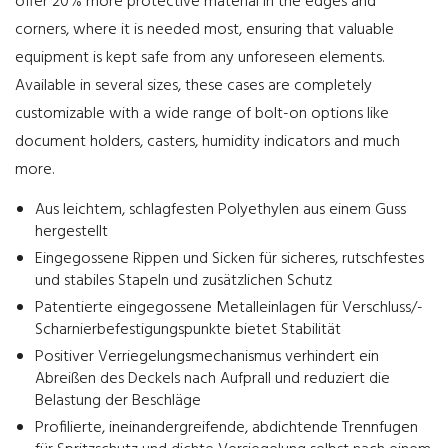
offer 20% more protective material in the edges and
corners, where it is needed most, ensuring that valuable
equipment is kept safe from any unforeseen elements.
Available in several sizes, these cases are completely
customizable with a wide range of bolt-on options like
document holders, casters, humidity indicators and much
more.
Aus leichtem, schlagfesten Polyethylen aus einem Guss
hergestellt
Eingegossene Rippen und Sicken für sicheres, rutschfestes
und stabiles Stapeln und zusätzlichen Schutz
Patentierte eingegossene Metalleinlagen für Verschluss/-
Scharnierbefestigungspunkte bietet Stabilität
Positiver Verriegelungsmechanismus verhindert ein
Abreißen des Deckels nach Aufprall und reduziert die
Belastung der Beschläge
Profilierte, ineinandergreifende, abdichtende Trennfugen