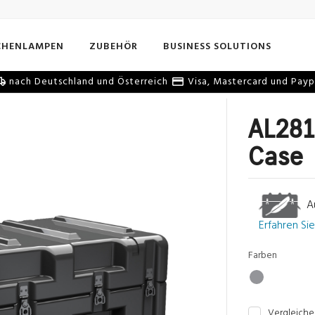
CHENLAMPEN
ZUBEHÖR
BUSINESS SOLUTIONS
nach Deutschland und Österreich
Visa, Mastercard und Payp
AL281
Case
Auc
Erfahren Si
Farben
Vergleiche