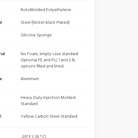
RotoMolded Polyethylene
l
Steel (Nickel-black Plated)
Silicone Sponge
ial
No Foam, empty case standard
Optional PE and PU, 1 and 2 lb.
options filled and lined
be
Aluminum
Heavy Duty Injection Molded
Standard
l
Yellow Carbon Steel Standard
-20° F (-29 ° C)