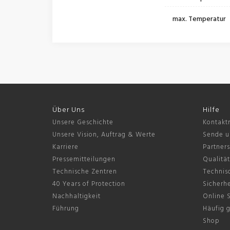
max. Temperatur
Über Uns
Hilfe
Unsere Geschichte
Kontakt
Unsere Vision, Auftrag & Werte
Sende u
Karriere
Partner
Pressemitteilungen
Qualität
Technische Zentren
Technis
40 Years of Protection
Sicherhe
Nachhaltigkeit
Online 
Führung
Häufig g
Shop