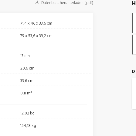
H
Datenblatt herunterladen (.pdf)
71,4 x 46 x 33,6 cm
79 x 53,6 x 39,2 cm
13 cm
20,6 cm
D
33,6 cm
0,11 m³
12,02 kg
t
154,18 kg