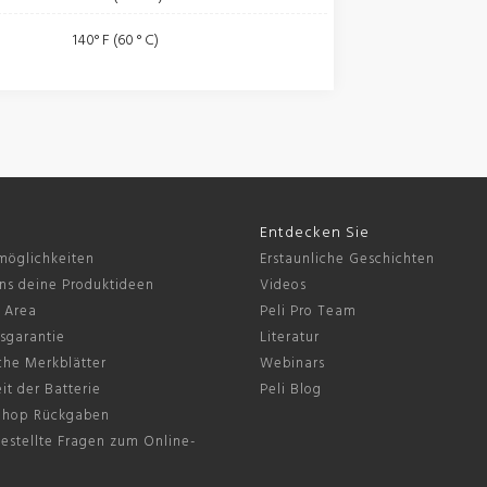
140° F (60 ° C)
Entdecken Sie
möglichkeiten
Erstaunliche Geschichten
ns deine Produktideen
Videos
s Area
Peli Pro Team
sgarantie
Literatur
che Merkblätter
Webinars
it der Batterie
Peli Blog
Shop Rückgaben
estellte Fragen zum Online-