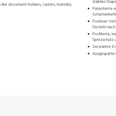
stabiles Stap
 like document holders, casters, humidity
Patentierte e
Scharnierbefe
Positiver Ve
Deckels nach 
Profilierte, 
Spritzschutz 
Verstärkte Ec
Ausgesparte B