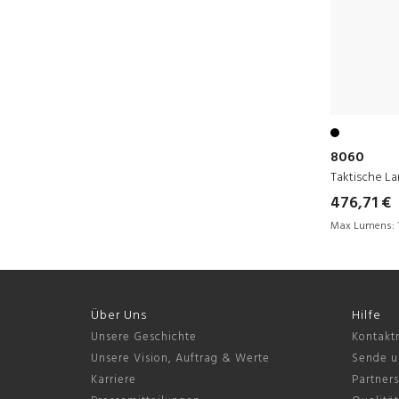
8060
Taktische L
476,71 €
Max Lumens:
Über Uns
Hilfe
Unsere Geschichte
Kontakt
Unsere Vision, Auftrag & Werte
Sende u
Karriere
Partner