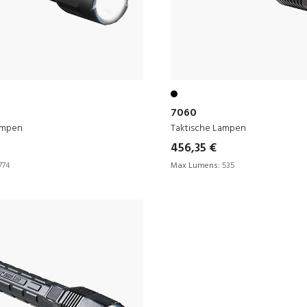
7060
ampen
Taktische Lampen
456,35 €
774
Max Lumens:
535