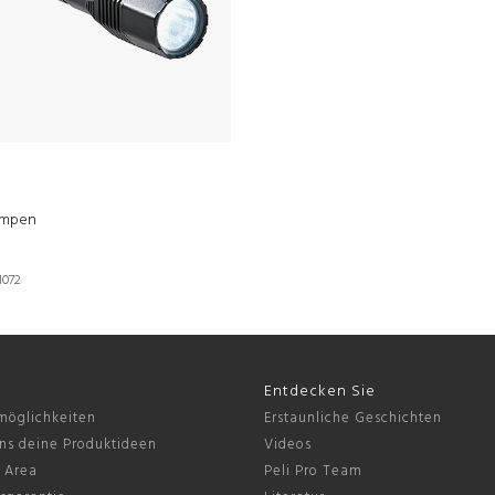
ampen
1072
Entdecken Sie
möglichkeiten
Erstaunliche Geschichten
ns deine Produktideen
Videos
s Area
Peli Pro Team