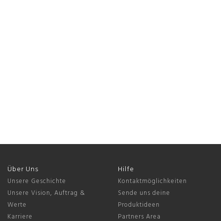
Über Uns
Hilfe
Unsere Geschichte
Kontaktmöglichkeiten
Unsere Vision, Auftrag &
Sende uns deine
Werte
Produktideen
Karriere
Partners Area