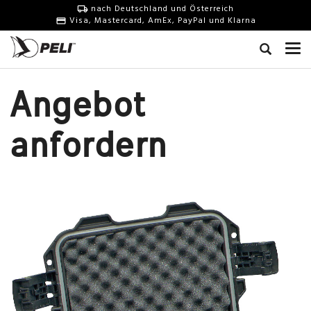
nach Deutschland und Österreich
Visa, Mastercard, AmEx, PayPal und Klarna
Angebot
anfordern