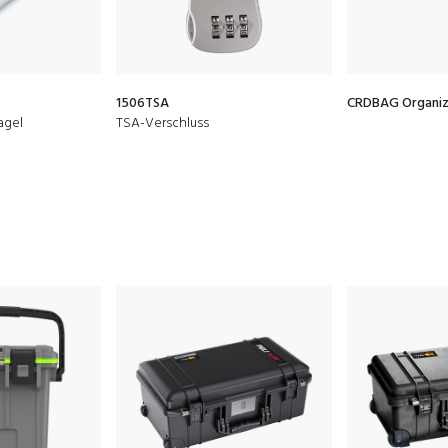
1506TSA
CRDBAG Organize
agel
TSA-Verschluss