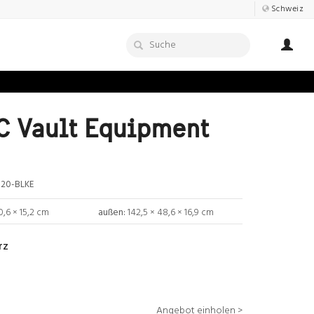
Schweiz
 Vault Equipment
20-BLKE
0,6 × 15,2 cm
außen:
142,5 × 48,6 × 16,9 cm
rz
Angebot einholen >