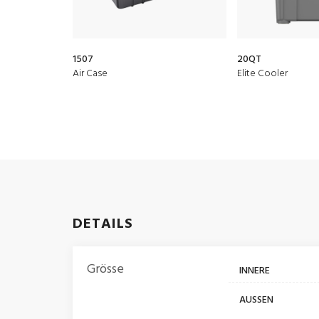
1507
20QT
Air Case
Elite Cooler
DETAILS
Grösse
INNERE
AUSSEN