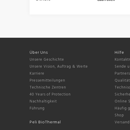
Über Uns
Hilfe
Unsere Geschichte
Kontakt
Unsere Vision, Auftrag & Werte
Sende u
Karriere
Partner
Pressemitteilungen
Qualität
Technische Zentren
Technis
40 Years of Protection
Sicherhe
Nachhaltigkeit
Online 
Führung
Häufig g
Shop
Peli BioThermal
Versandr