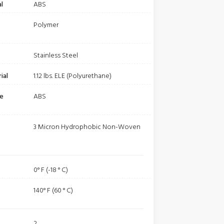
l
ABS
Polymer
Stainless Steel
ial
1.12 lbs. ELE (Polyurethane)
be
ABS
3 Micron Hydrophobic Non-Woven
0° F (-18 ° C)
140° F (60 ° C)
2