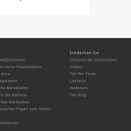
Entdecken Sie
möglichkeiten
Erstaunliche Geschichten
ns deine Produktideen
Videos
s Area
Peli Pro Team
sgarantie
Literatur
che Merkblätter
Webinars
it der Batterie
Peli Blog
Shop Rückgaben
estellte Fragen zum Online-
ichtlinien