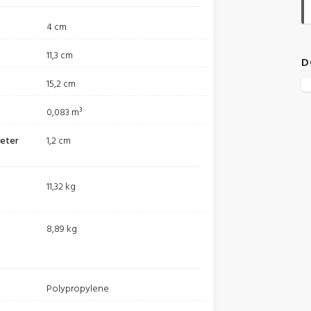
4 cm
11,3 cm
D
15,2 cm
0,083 m³
meter
1,2 cm
11,32 kg
8,89 kg
Polypropylene