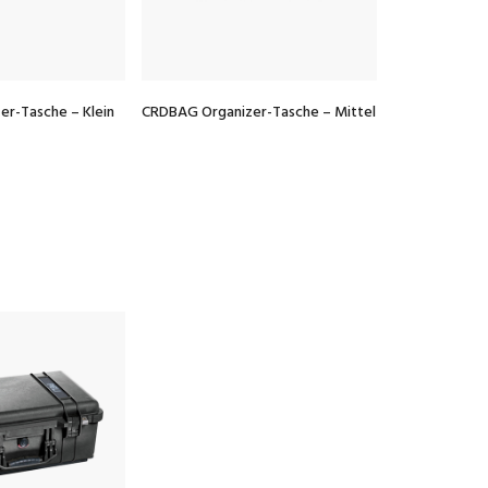
r-Tasche – Klein
CRDBAG Organizer-Tasche – Mittel
CRDBAG Organ