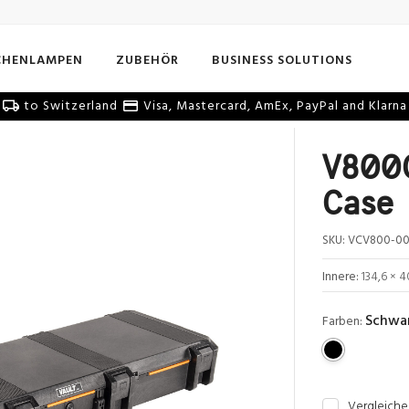
CHENLAMPEN
ZUBEHÖR
BUSINESS SOLUTIONS
to Switzerland
Visa, Mastercard, AmEx, PayPal and Klarna
V800C
Case
SKU:
VCV800-00
Innere:
134,6 × 4
Schwa
Farben:
Vergleiche