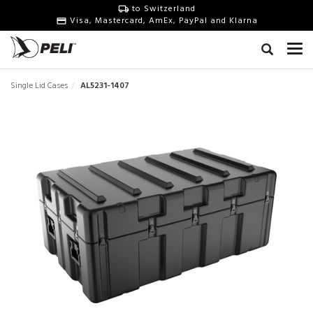
to Switzerland
Visa, Mastercard, AmEx, PayPal and Klarna
Single Lid Cases
AL5231-1407