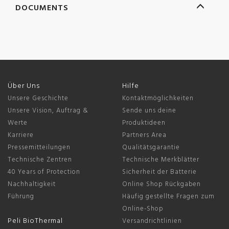
DOCUMENTS
Über Uns
Hilfe
Unsere Geschichte
Kontaktmöglichkeiten
Unsere Vision, Auftrag &
Sende uns deine
Werte
Produktideen
Karriere
Partners Area
Pressemitteilungen
Qualitätsgarantie
Technische Zentren
Technische Merkblätter
40 Years of Protection
Sicherheit der Batterie
Nachhaltigkeit
Online Shop Rückgaben
Führung
Häufig gestellte Fragen zum
Online-Shop
Peli BioThermal
Versandrichtlinien