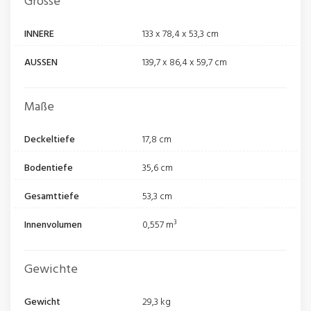
Grösse
INNERE
133 x 78,4 x 53,3 cm
AUSSEN
139,7 x 86,4 x 59,7 cm
Maße
Deckeltiefe
17,8 cm
Bodentiefe
35,6 cm
Gesamttiefe
53,3 cm
Innenvolumen
0,557 m³
Gewichte
Gewicht
29,3 kg