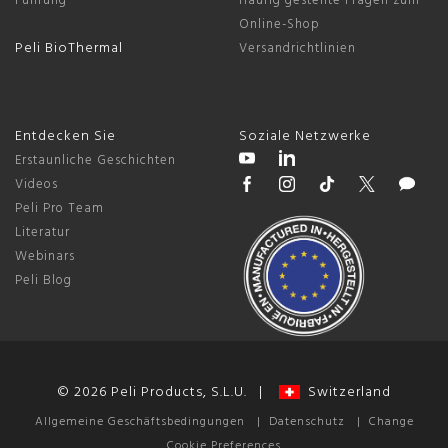
Führung
Häufig gestellte Fragen zum
Online-Shop
Peli BioThermal
Versandrichtlinien
Entdecken Sie
Soziale Netzwerke
Erstaunliche Geschichten
Videos
Peli Pro Team
Literatur
Webinars
Peli Blog
© 2026 Peli Products, S.L.U. |
Switzerland
Allgemeine Geschäftsbedingungen
|
Datenschutz
|
Change
Cookie Preferences