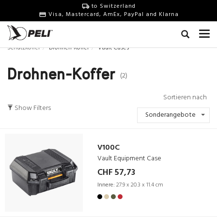
to Switzerland
Visa, Mastercard, AmEx, PayPal and Klarna
Schutzkoffer
Drohnen-Koffer
Vault Cases
Drohnen-Koffer
(2)
Sortieren nach
Show Filters
Sonderangebote
V100C
Vault Equipment Case
CHF 57,73
Innere:
27.9 x 20.3 x 11.4 cm