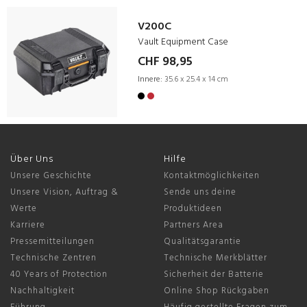
V200C
Vault Equipment Case
CHF 98,95
Innere:
35.6 x 25.4 x 14 cm
Über Uns
Hilfe
Unsere Geschichte
Kontaktmöglichkeiten
Unsere Vision, Auftrag &
Sende uns deine
Werte
Produktideen
Karriere
Partners Area
Pressemitteilungen
Qualitätsgarantie
Technische Zentren
Technische Merkblätter
40 Years of Protection
Sicherheit der Batterie
Nachhaltigkeit
Online Shop Rückgaben