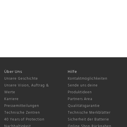
Über Uns
Hilfe
Unsere Geschichte
Kontaktmöglichkeiten
Unsere Vision, Auftrag &
Sende uns deine
Werte
Produktideen
Karriere
Partners Area
Pressemitteilungen
Qualitätsgarantie
Technische Zentren
Technische Merkblätter
40 Years of Protection
Sicherheit der Batterie
Nachhaltigkeit
Online Shop Rückgaben