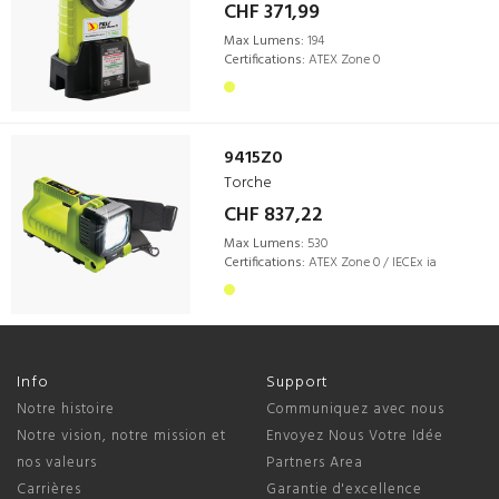
CHF 371,99
Max Lumens:
194
Certifications:
ATEX Zone 0
9415Z0
Torche
CHF 837,22
Max Lumens:
530
Certifications:
ATEX Zone 0 / IECEx ia
Info
Support
Notre histoire
Communiquez avec nous
Notre vision, notre mission et
Envoyez Nous Votre Idée
nos valeurs
Partners Area
Carrières
Garantie d'excellence