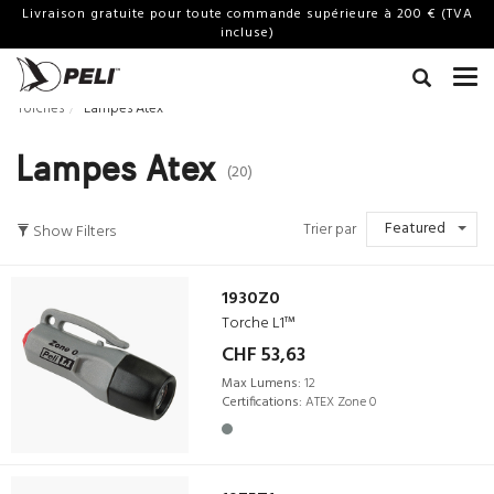
Livraison gratuite pour toute commande supérieure à 200 € (TVA
incluse)
Torches
Lampes Atex
Lampes Atex
(20)
Featured
Trier par
Show Filters
1930Z0
Torche L1™
CHF 53,63
Max Lumens:
12
Certifications:
ATEX Zone 0