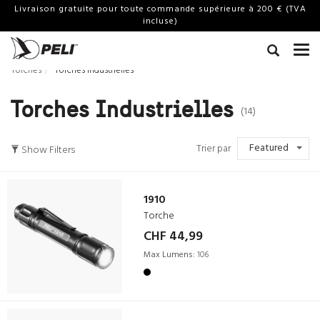
Livraison gratuite pour toute commande supérieure à 200 € (TVA
incluse)
Torches
Torches Industrielles
Torches Industrielles
(14)
Featured
Trier par
Show Filters
1910
Torche
CHF 44,99
Max Lumens:
106