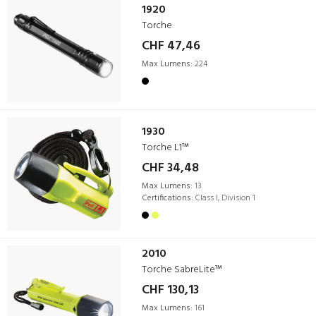
1920
Torche
CHF 47,46
Max Lumens:
224
1930
Torche L1™
CHF 34,48
Max Lumens:
13
Certifications:
Class I, Division 1
2010
Torche SabreLite™
CHF 130,13
Max Lumens:
161