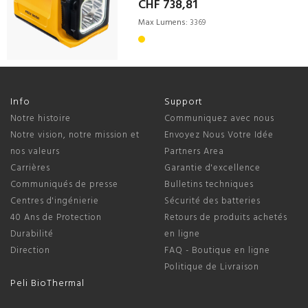
CHF 738,81
Max Lumens:
3369
Info
Support
Notre histoire
Communiquez avec nous
Notre vision, notre mission et
Envoyez Nous Votre Idée
nos valeurs
Partners Area
Carrières
Garantie d'excellence
Communiqués de presse
Bulletins techniques
Centres d'ingénierie
Sécurité des batteries
40 Ans de Protection
Retours de produits achetés
Durabilité
en ligne
Direction
FAQ - Boutique en ligne
Politique de Livraison
Peli BioThermal