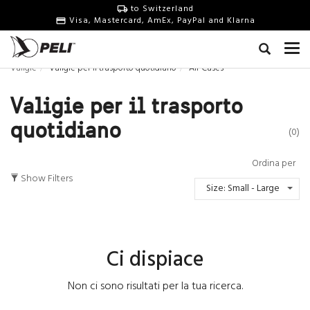
to Switzerland
Visa, Mastercard, AmEx, PayPal and Klarna
Valigie
Valigie per il trasporto quotidiano
Air Cases
Valigie per il trasporto
quotidiano
(0)
Ordina per
Show Filters
Size: Small - Large
Ci dispiace
Non ci sono risultati per la tua ricerca.