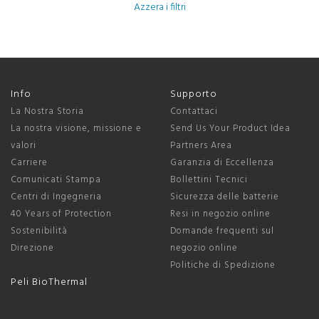
Azzera i filtri
Info
Supporto
La Nostra Storia
Contattaci
La nostra visione, missione e
Send Us Your Product Idea
valori
Partners Area
Carriere
Garanzia di Eccellenza
Comunicati Stampa
Bollettini Tecnici
Centri di Ingegneria
Sicurezza delle batterie
40 Years of Protection
Resi in negozio online
Sostenibilità
Domande frequenti sul
Direzione
negozio online
Politiche di Spedizione
Peli BioThermal