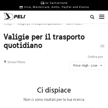
to Switzerland
Visa, Mastercard, AmEx, PayPal and Klarna
Valigie
Valigie per il trasporto quotidiano
Storm Cases
Valigie per il trasporto
quotidiano
(0)
Ordina per
Show Filters
Price: High - Low
Ci dispiace
Non ci sono risultati per la tua ricerca.