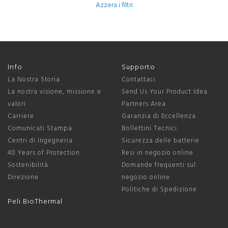
Azzera i filtri
Info
Supporto
La Nostra Storia
Contattaci
La nostra visione, missione e
Send Us Your Product Idea
valori
Partners Area
Carriere
Garanzia di Eccellenza
Comunicati Stampa
Bollettini Tecnici
Centri di Ingegneria
Sicurezza delle batterie
40 Years of Protection
Resi in negozio online
Sostenibilità
Domande frequenti sul
Direzione
negozio online
Politiche di Spedizione
Peli BioThermal