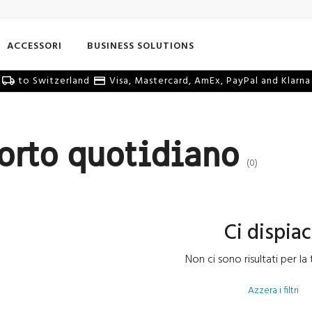
ACCESSORI
BUSINESS SOLUTIONS
to Switzerland
Visa, Mastercard, AmEx, PayPal and Klarna
porto quotidiano
(0)
Ci dispia
Non ci sono risultati per la 
Azzera i filtri