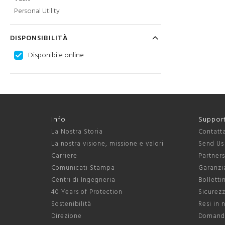
Personal Utility
DISPONSIBILITÀ
Disponibile online
Info
Suppor
La Nostra Storia
Contatt
La nostra visione, missione e valori
Send Us
Carriere
Partner
Comunicati Stampa
Garanzia
Centri di Ingegneria
Bolletti
40 Years of Protection
Sicurezz
Sostenibilità
Resi in 
Direzione
Domande