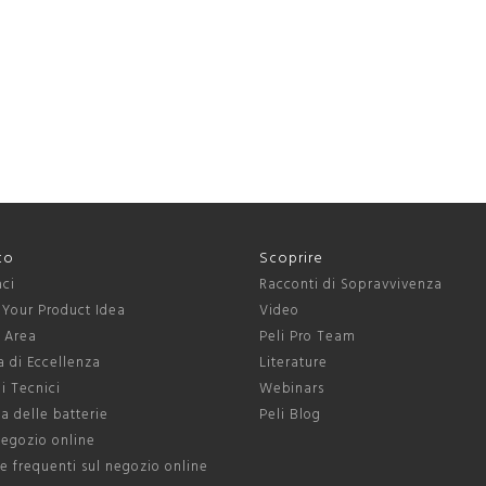
to
Scoprire
aci
Racconti di Sopravvivenza
 Your Product Idea
Video
s Area
Peli Pro Team
 di Eccellenza
Literature
ni Tecnici
Webinars
a delle batterie
Peli Blog
negozio online
 frequenti sul negozio online