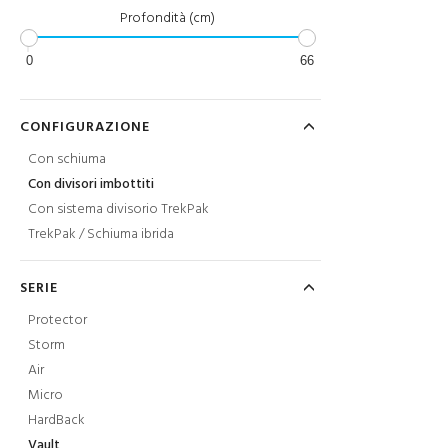
Profondità (cm)
0
66
CONFIGURAZIONE
Con schiuma
Con divisori imbottiti
Con sistema divisorio TrekPak
TrekPak / Schiuma ibrida
SERIE
Protector
Storm
Air
Micro
HardBack
Vault