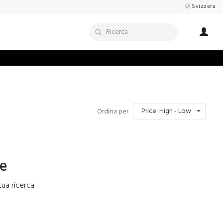
Svizzera
Price: High - Low
Ordina per
ce
tua ricerca.