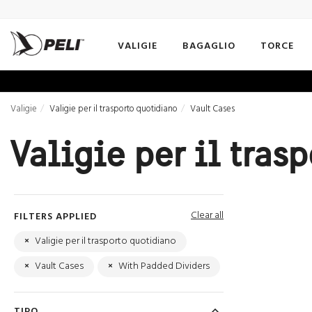
VALIGIE
BAGAGLIO
TORCE
Valigie
Valigie per il trasporto quotidiano
Vault Cases
Valigie per il tras
Clear all
FILTERS APPLIED
×
Valigie per il trasporto quotidiano
×
Vault Cases
×
With Padded Dividers
TIPO