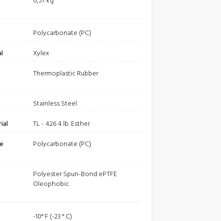
t
0,57 kg
Polycarbonate (PC)
l
Xylex
Thermoplastic Rubber
Stainless Steel
ial
TL - 426 4 lb. Esther
be
Polycarbonate (PC)
Polyester Spun-Bond ePTFE
Oleophobic
-10° F (-23 ° C)