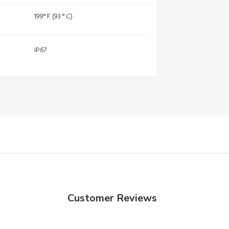
199° F (93 ° C)
IP67
Customer Reviews