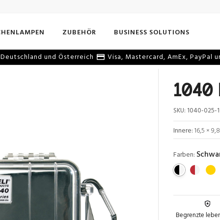
CHENLAMPEN
ZUBEHÖR
BUSINESS SOLUTIONS
Deutschland und Österreich
Visa, Mastercard, AmEx, PayPal u
1040 
SKU:
1040-025-
Innere:
16,5 × 9,
Schwar
Farben:
Begrenzte lebe