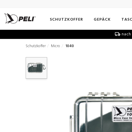
SCHUTZKOFFER
GEPÄCK
TAS
nach 
Schutzkoffer
Micro
1040