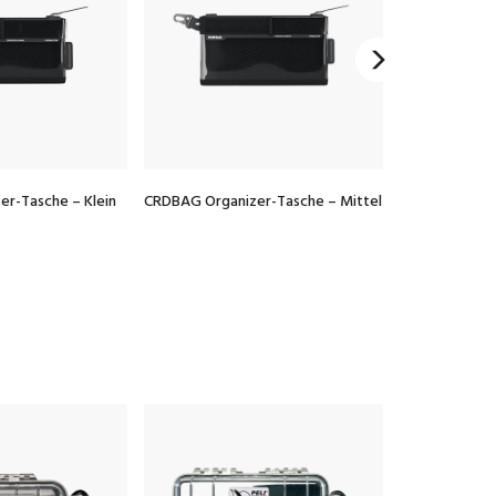
r-Tasche – Klein
CRDBAG Organizer-Tasche – Mittel
CRDBAG Organ