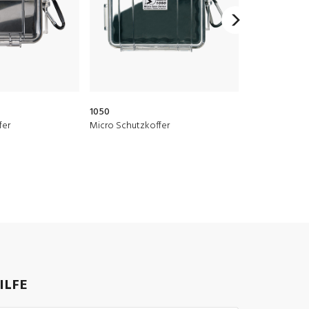
1050
20QT
fer
Micro Schutzkoffer
Elite Kühlboxe
ILFE