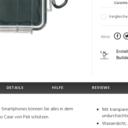
Garantie
Vergleiche
Aktie
Erste
Build
DETAILS
HILFE
REVIEWS
u Smartphones können Sie alles in dem
Mit transpar
undurchsichti
o Case von Peli schützen.
Wasserdicht, 