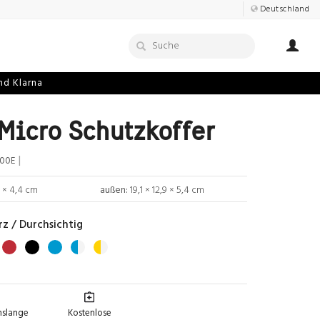
Deutschland
nd Klarna
Micro Schutzkoffer
|
100E
8 × 4,4 cm
außen:
19,1 × 12,9 × 5,4 cm
z / Durchsichtig
nslange
Kostenlose