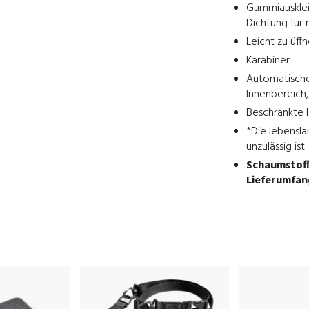
Gummiauskleid
Dichtung für
Leicht zu üff
Karabiner
Automatisches
Innenbereich,
Beschränkte l
*Die lebensla
unzulässig ist
Schaumstoffe
Lieferumfan