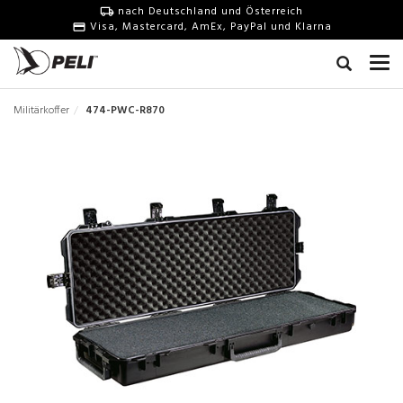
nach Deutschland und Österreich
Visa, Mastercard, AmEx, PayPal und Klarna
Militärkoffer
474-PWC-R870