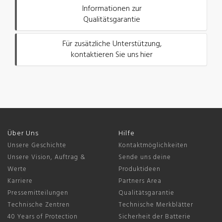
Informationen zur
Qualitätsgarantie
Für zusätzliche Unterstützung,
kontaktieren Sie uns hier
Über Uns
Hilfe
Unsere Geschichte
Kontaktmöglichkeiten
Unsere Vision, Auftrag &
Sende uns deine
Werte
Produktideen
Karriere
Partners Area
Pressemitteilungen
Qualitätsgarantie
Technische Zentren
Technische Merkblätter
40 Years of Protection
Sicherheit der Batterie