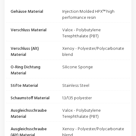
Gehäuse Material
Injection Molded HPX™ high
performance resin
Verschluss Material
Valox - Polybutylene
Terephthalate (PBT)
Verschluss (Alt)
Xenoy - Polyester/Polycarbonate
Material
blend
O-Ring Dichtung
Silicone Sponge
Material
Stifte Material
Stainless Steel
Schaumstoff Material
1.3/1.35 polyester
Ausgleichsschraube
Valox - Polybutylene
Material
Terephthalate (PBT)
Ausgleichsschraube
Xenoy - Polyester/Polycarbonate
(Alt) Material
blend