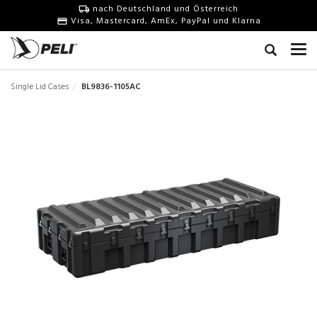
nach Deutschland und Österreich
Visa, Mastercard, AmEx, PayPal und Klarna
Single Lid Cases
BL9836-1105AC