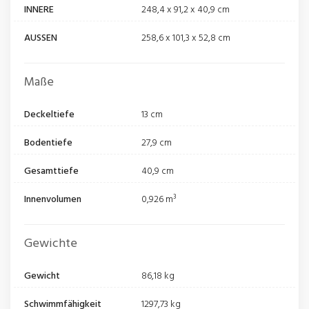
INNERE
248,4 x 91,2 x 40,9 cm
AUSSEN
258,6 x 101,3 x 52,8 cm
Maße
Deckeltiefe
13 cm
Bodentiefe
27,9 cm
Gesamttiefe
40,9 cm
Innenvolumen
0,926 m³
Gewichte
Gewicht
86,18 kg
Schwimmfähigkeit
1297,73 kg