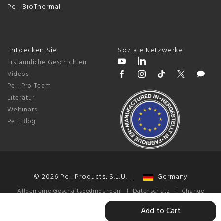
Peli BioThermal
Entdecken Sie
Soziale Netzwerke
Erstaunliche Geschichten
Videos
Peli Pro Team
Literatur
Webinars
Peli Blog
© 2026 Peli Products, S.L.U. |
Germany
Allgemeine Geschäftsbedingungen
|
Datenschutz
|
Change
Cookie Preferences
Add to Cart