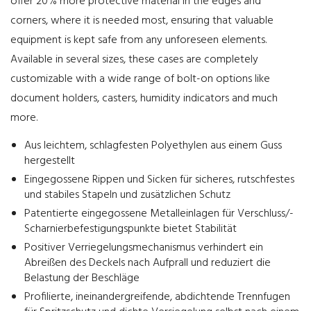
offer 20% more protective material in the edges and
corners, where it is needed most, ensuring that valuable
equipment is kept safe from any unforeseen elements.
Available in several sizes, these cases are completely
customizable with a wide range of bolt-on options like
document holders, casters, humidity indicators and much
more.
Aus leichtem, schlagfesten Polyethylen aus einem Guss
hergestellt
Eingegossene Rippen und Sicken für sicheres, rutschfestes
und stabiles Stapeln und zusätzlichen Schutz
Patentierte eingegossene Metalleinlagen für Verschluss/-
Scharnierbefestigungspunkte bietet Stabilität
Positiver Verriegelungsmechanismus verhindert ein
Abreißen des Deckels nach Aufprall und reduziert die
Belastung der Beschläge
Profilierte, ineinandergreifende, abdichtende Trennfugen