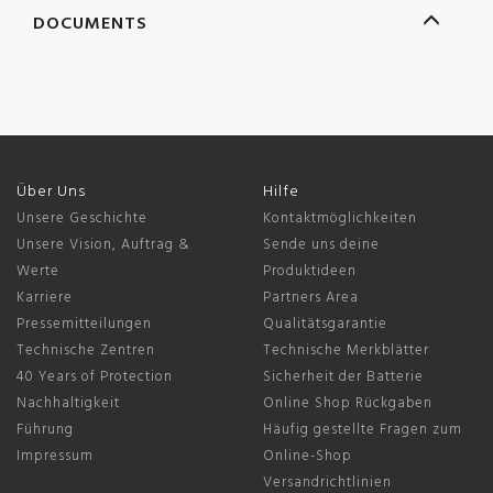
DOCUMENTS
Über Uns
Hilfe
Unsere Geschichte
Kontaktmöglichkeiten
Unsere Vision, Auftrag &
Sende uns deine
Werte
Produktideen
Karriere
Partners Area
Pressemitteilungen
Qualitätsgarantie
Technische Zentren
Technische Merkblätter
40 Years of Protection
Sicherheit der Batterie
Nachhaltigkeit
Online Shop Rückgaben
Führung
Häufig gestellte Fragen zum
Impressum
Online-Shop
Versandrichtlinien