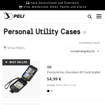
nach Deutschland und Österreich
Visa, Mastercard, AmEx, PayPal und Klarna
Personal Utility Cases
(3)
Sortieren nach
Show Filters
Sonderangebote
BEST SELLER
G5
Persönliche Utensilien RF Field Wallet
54,99 €
Innere:
10.4 x 6.5 x 1.1 cm