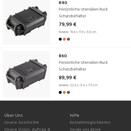
R40
Persönliche Utensilien Ruck
Schutzbehälter
79,99 €
Innere:
19.4 x 11.9 x 4.8 cm
R60
Persönliche Utensilien Ruck
Schutzbehälter
89,99 €
Innere:
22.6 x 13.6 x 7.5 cm
Über Uns
Hilfe
Unsere Geschichte
Kontaktmöglichkeiten
Unsere Vision, Auftrag &
Sende uns deine