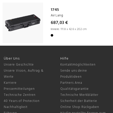
1745
Air Lang
687,03 €
Innere:
111.8 x 42.6 x 20.2 cm
Über Uns
Hilfe
Unsere Geschichte
Kontaktmöglichkeiten
Unsere Vision, Auftrag &
Sende uns deine
Werte
Produktideen
Karriere
Partners Area
Pressemitteilungen
Qualitätsgarantie
Technische Zentren
Technische Merkblätter
40 Years of Protection
Sicherheit der Batterie
Nachhaltigkeit
Online Shop Rückgaben