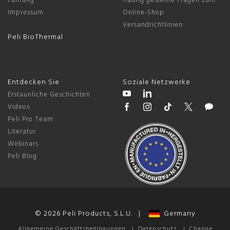
Führung
Häufig gestellte Fragen zum
Impressum
Online-Shop
Versandrichtlinien
Peli BioThermal
Entdecken Sie
Soziale Netzwerke
Erstaunliche Geschichten
Videos
Peli Pro Team
Literatur
Webinars
Peli Blog
© 2026 Peli Products, S.L.U. |
Germany
Allgemeine Geschäftsbedingungen
|
Datenschutz
|
Change