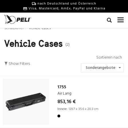
nach Deutschland und Österreich
Visa, Mastercard, AmEx, PayPal und Klarna
Schutzkoffer
Vehicle Cases
Vehicle Cases
(2)
Sortieren nach
Show Filters
Sonderangebote
1755
Air Lang
853,16 €
Innere:
139.7 x 35.6 x 20.3 cm