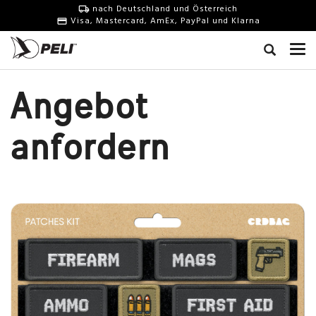
nach Deutschland und Österreich
Visa, Mastercard, AmEx, PayPal und Klarna
Angebot
anfordern