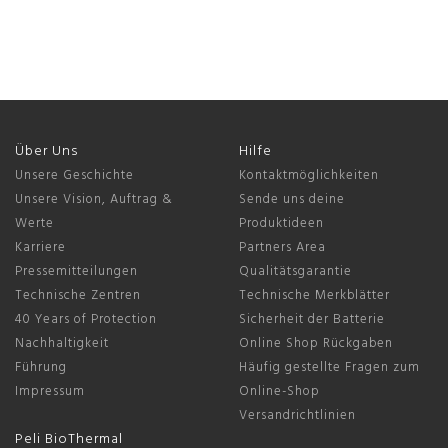
Über Uns
Hilfe
Unsere Geschichte
Kontaktmöglichkeiten
Unsere Vision, Auftrag &
Sende uns deine
Werte
Produktideen
Karriere
Partners Area
Pressemitteilungen
Qualitätsgarantie
Technische Zentren
Technische Merkblätter
40 Years of Protection
Sicherheit der Batterie
Nachhaltigkeit
Online Shop Rückgaben
Führung
Häufig gestellte Fragen zum
Impressum
Online-Shop
Versandrichtlinien
Peli BioThermal