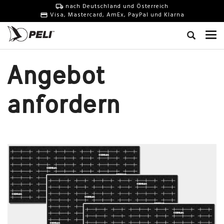
nach Deutschland und Österreich
Visa, Mastercard, AmEx, PayPal und Klarna
Angebot
anfordern