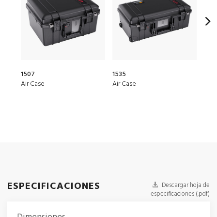
1507
1535
20Q
Air Case
Air Case
Elit
ESPECIFICACIONES
Descargar hoja de
especificaciones (.pdf)