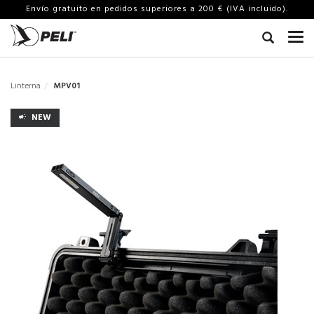
Envío gratuito en pedidos superiores a 200 € (IVA incluido).
Linterna
MPV01
NEW