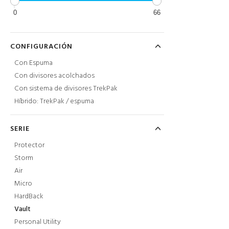
0
66
CONFIGURACIÓN
Con Espuma
Con divisores acolchados
Con sistema de divisores TrekPak
Híbrido: TrekPak / espuma
SERIE
Protector
Storm
Air
Micro
HardBack
Vault
Personal Utility