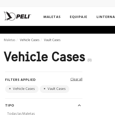
MALETAS
EQUIPAJE
LINTERNA
Maletas
Vehicle Cases
Vault Cases
Vehicle Cases
(0)
Clear all
FILTERS APPLIED
×
Vehicle Cases
×
Vault Cases
TIPO
Todas las Maletas