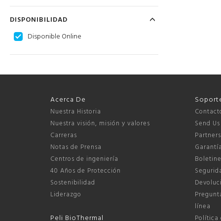
DISPONIBILIDAD
Disponible Online
Acerca De
Soport
Nuestra Historia
Contact
Nuestra visión, misión y valores
Send Us
Carreras
Partner
Notas de Prensa
Garantí
Centros de ingeniería
Boletine
40 Años de Protección
Segurida
Sostenibilidad
Devoluci
Liderazgo
Pregunta
línea
Peli BioThermal
Política