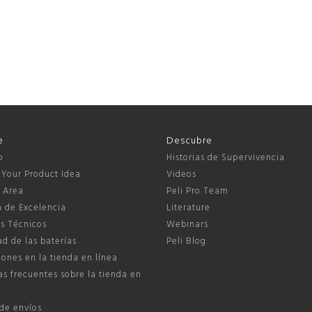
e
Descubre
o
Historias de Supervivencia
 Your Product Idea
Videos
s Area
Peli Pro Team
a de Excelencia
Literature
s Técnicos
Webinars
d de las baterías
Peli Blog
ones en la tienda en línea
s frecuentes sobre la tienda en
 de envíos