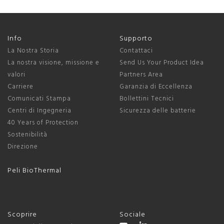
Info
Supporto
La Nostra Storia
Contattaci
La nostra visione, missione e
Send Us Your Product Idea
valori
Partners Area
Carriere
Garanzia di Eccellenza
Comunicati Stampa
Bollettini Tecnici
Centri di Ingegneria
Sicurezza delle batterie
40 Years of Protection
Sostenibilità
Direzione
Peli BioThermal
Scoprire
Sociale