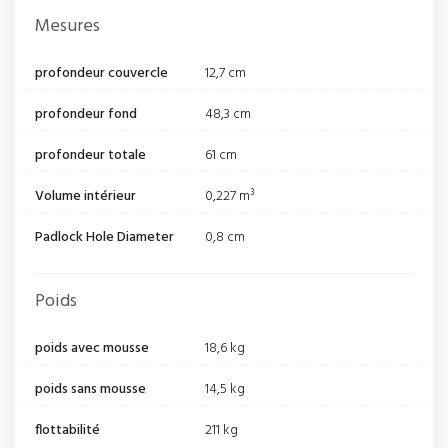
Mesures
profondeur couvercle
12,7 cm
profondeur fond
48,3 cm
profondeur totale
61 cm
Volume intérieur
0,227 m³
Padlock Hole Diameter
0,8 cm
Poids
poids avec mousse
18,6 kg
poids sans mousse
14,5 kg
flottabilité
211 kg