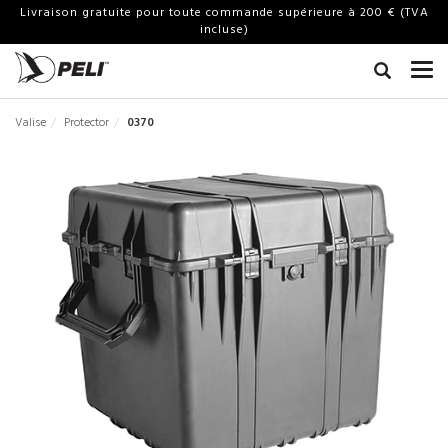
Livraison gratuite pour toute commande supérieure à 200 € (TVA
incluse)
Valise
Protector
0370