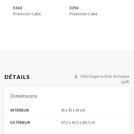
0340
0350
20Q
Protector Cube
Protector Cube
Elit
DÉTAILS
Télécharger la fiche technique
(.pdf)
Dimensions
INTÉRIEUR
61 x 61 x 61 cm
EXTÉRIEUR
67,3 x 67,3 x 64,1 cm