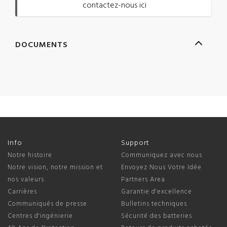
contactez-nous ici
DOCUMENTS
Info
Support
Notre histoire
Communiquez avec nous
Notre vision, notre mission et
Envoyez Nous Votre Idée
nos valeurs
Partners Area
Carrières
Garantie d'excellence
Communiqués de presse
Bulletins techniques
Centres d'ingénierie
Sécurité des batteries