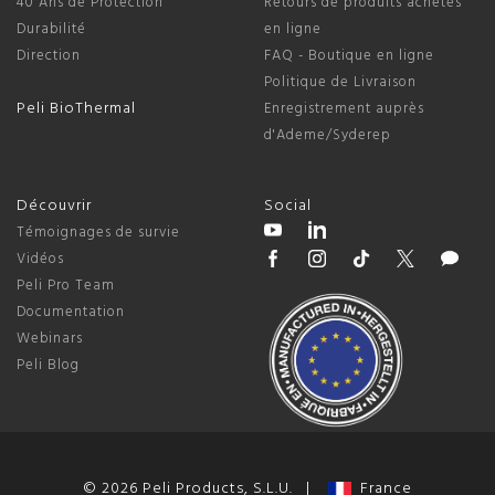
40 Ans de Protection
Retours de produits achetés
Durabilité
en ligne
Direction
FAQ - Boutique en ligne
Politique de Livraison
Peli BioThermal
Enregistrement auprès
d'Ademe/Syderep
Découvrir
Social
Témoignages de survie
Vidéos
Peli Pro Team
Documentation
Webinars
Peli Blog
© 2026 Peli Products, S.L.U. |
France