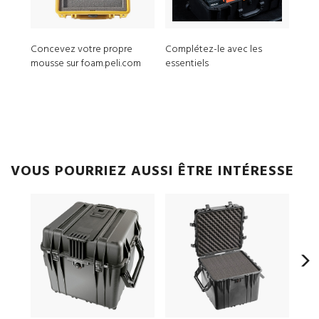
Concevez votre propre
Complétez-le avec les
MPV
mousse sur foam.peli.com
essentiels
ModL
VOUS POURRIEZ AUSSI ÊTRE INTÉRESSE