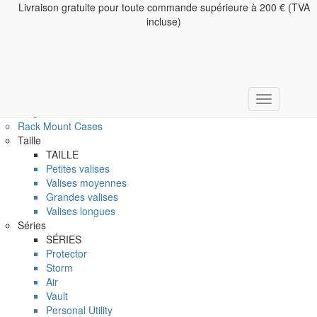
Livraison gratuite pour toute commande supérieure à 200 € (TVA
lises
incluse)
Valises
Voir toutes les valises de protection
Valises pour appareils photo
Valises de voyage
Micro Cases
Accessoires
Large Containers
Rack Mount Cases
Taille
TAILLE
Petites valises
Valises moyennes
Grandes valises
Valises longues
Séries
SÉRIES
Protector
Storm
Air
Vault
Personal Utility