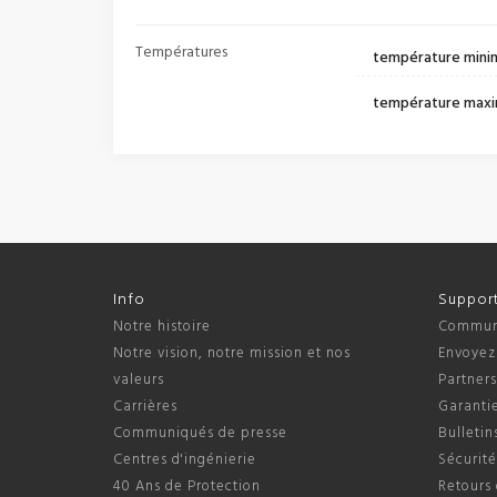
Températures
température mini
température maxi
Info
Suppor
Notre histoire
Communi
Notre vision, notre mission et nos
Envoyez
valeurs
Partner
Carrières
Garantie
Communiqués de presse
Bulletin
Centres d'ingénierie
Sécurité
40 Ans de Protection
Retours 