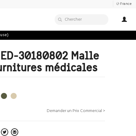
France
luse)
MED-30180802 Malle
urnitures médicales
Demander un Prix Commercial >