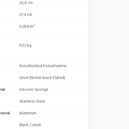
20,8 cm
27,4 cm
0,094 m³
11,57 kg
RotoMolded Polyethylene
Steel (Nickel-black Plated)
ial
Silicone Sponge
Stainless Steel
terial
Aluminum
Black Cobalt