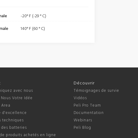
male
-20° F (-29 ° C)
male
140° F (60 ° C)
t
Découvrir
quez avec nous
Témoignages de survie
 Nous Votre Idée
Vidéos
s Area
Peli Pro Team
 d'excellence
Documentation
s techniques
Webinars
 des batteries
Peli Blog
de produits achetés en ligne