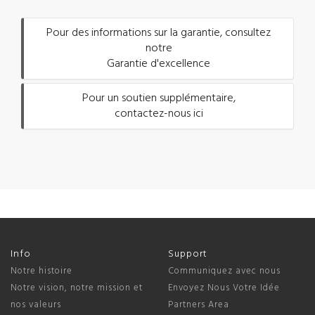
Pour des informations sur la garantie, consultez
notre
Garantie d'excellence
Pour un soutien supplémentaire,
contactez-nous ici
Info
Support
Notre histoire
Communiquez avec nous
Notre vision, notre mission et
Envoyez Nous Votre Idée
nos valeurs
Partners Area