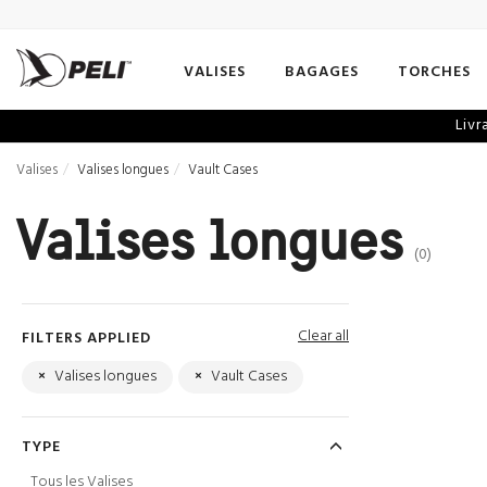
VALISES
BAGAGES
TORCHES
Livr
Valises
Valises longues
Vault Cases
Valises longues
(0)
Clear all
FILTERS APPLIED
×
Valises longues
×
Vault Cases
TYPE
Tous les Valises