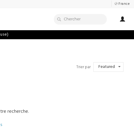
France
luse)
Featured
Trier par
otre recherche.
es