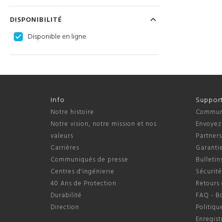
DISPONIBILITÉ
Disponible en ligne
Info
Suppor
Notre histoire
Communi
Notre vision, notre mission et nos
Envoyez
valeurs
Partner
Carrières
Garantie
Communiqués de presse
Bulletin
Centres d'ingénierie
Sécurité
40 Ans de Protection
Retours 
Durabilité
FAQ - B
Direction
Politiqu
Enregis