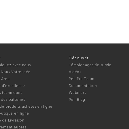
t
Découvrir
quez avec nous
Témoignages de survie
 Nous Votre Idée
Vidéos
s Area
Peli Pro Team
 d'excellence
Documentation
s techniques
Webinars
 des batteries
Peli Blog
de produits achetés en ligne
outique en ligne
e de Livraison
trement auprès