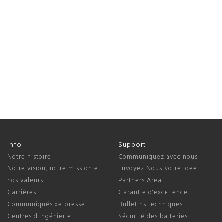
Info
Support
Notre histoire
Communiquez avec nous
Notre vision, notre mission et
Envoyez Nous Votre Idée
nos valeurs
Partners Area
Carrières
Garantie d'excellence
Communiqués de presse
Bulletins techniques
Centres d'ingénierie
Sécurité des batteries