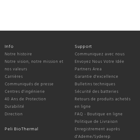
Info
Support
Notre histoire
Communiquez avec nous
Notre vision, notre mission et
Envoyez Nous Votre Idée
nos valeurs
Partners Area
Carrières
Garantie d'excellence
Communiqués de presse
Bulletins techniques
Centres d'ingénierie
Sécurité des batteries
40 Ans de Protection
Retours de produits achetés
Durabilité
en ligne
Direction
FAQ - Boutique en ligne
Politique de Livraison
Peli BioThermal
Enregistrement auprès
d'Ademe/Syderep