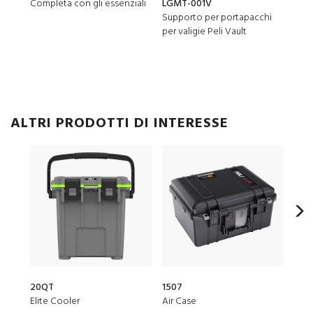
Completa con gli essenziali
LGMT-001V
150
Supporto per portapacchi
Gel 
per valigie Peli Vault
ALTRI PRODOTTI DI INTERESSE
20QT
1507
1510
Elite Cooler
Air Case
Prot