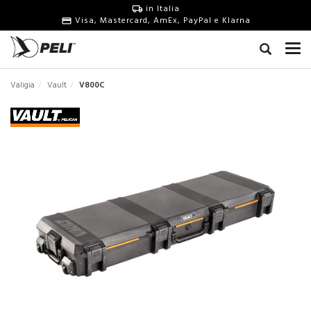
in Italia
Visa, Mastercard, AmEx, PayPal e Klarna
Valigia
Vault
V800C