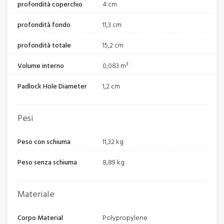
profondità coperchio
4 cm
profondità fondo
11,3 cm
profondità totale
15,2 cm
Volume interno
0,083 m³
Padlock Hole Diameter
1,2 cm
Pesi
Peso con schiuma
11,32 kg
Peso senza schiuma
8,89 kg
Materiale
Corpo Material
Polypropylene