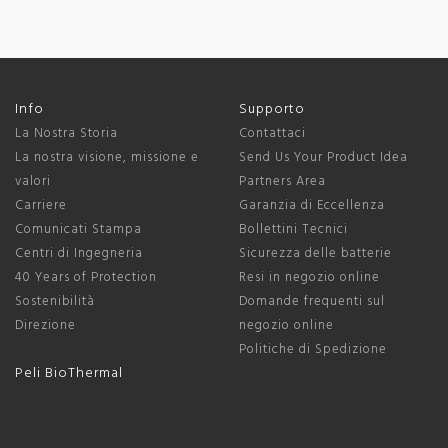
Info
Supporto
La Nostra Storia
Contattaci
La nostra visione, missione e
Send Us Your Product Idea
valori
Partners Area
Carriere
Garanzia di Eccellenza
Comunicati Stampa
Bollettini Tecnici
Centri di Ingegneria
Sicurezza delle batterie
40 Years of Protection
Resi in negozio online
Sostenibilità
Domande frequenti sul
Direzione
negozio online
Politiche di Spedizione
Peli BioThermal