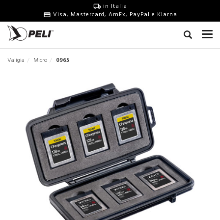
in Italia
Visa, Mastercard, AmEx, PayPal e Klarna
Valigia
Micro
0965