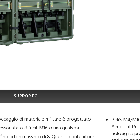
SUPPORTO
occaggio di materiale militare è progettato
Peli’s M4/M1
Aimpoint Pro
riate o 8 fucili M16 o una qualsiasi
holosights p
 fino ad un massimo di 8. Questo contenitore