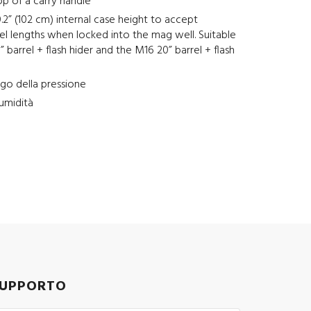
p of a carry handle
.2” (102 cm) internal case height to accept
el lengths when locked into the mag well. Suitable
 barrel + flash hider and the M16 20” barrel + flash
ogo della pressione
 umidità
UPPORTO