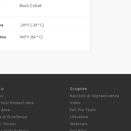
l
Black Cobalt
ma
-20° F (-29 ° C)
ima
140° F (60 ° C)
to
Scoprire
aci
Racconti di Sopravvivenza
 Your Product Idea
Video
s Area
Peli Pro Team
 di Eccellenza
Literature
ni Tecnici
Webinars