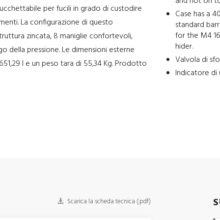
and not on to
cchettabile per fucili in grado di custodire
Case has a 40
amenti. La configurazione di questo
standard barr
for the M4 16”
uttura zincata, 8 maniglie confortevoli,
hider.
ogo della pressione. Le dimensioni esterne
Valvola di sf
651,29 l e un peso tara di 55,34 Kg. Prodotto
Indicatore di
S
Scarica la scheda tecnica (.pdf)