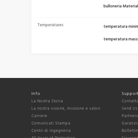
bulloneria Materia
Temperatures
temperatura mini
temperatura mass
Info
Suppor
La Nostra Storia
Contatt
La nostra visione, missione e valori
Send Us
Carriere
Partner
Comunicati Stampa
Garanzia
Centri di Ingegneria
Bolletti