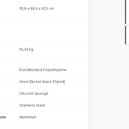
113,8 x 86,4 x 67,3 cm
55,34 kg
RotoMolded Polyethylene
Steel (Nickel-black Plated)
Silicone Sponge
Stainless Steel
ione
Aluminum
l