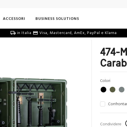
ACCESSORI
BUSINESS SOLUTIONS
in Italia
Visa, Mastercard, AmEx, PayPal e Klarna
474-M
Carab
Colori
Confronta
Condividere