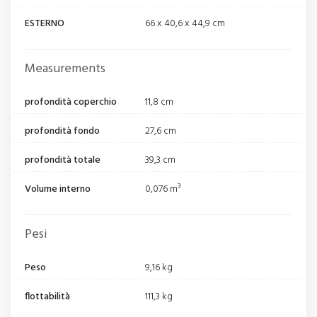
ESTERNO
66 x 40,6 x 44,9 cm
Measurements
profondità coperchio
11,8 cm
profondità fondo
27,6 cm
profondità totale
39,3 cm
Volume interno
0,076 m³
Pesi
Peso
9,16 kg
flottabilità
111,3 kg