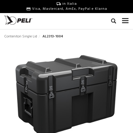
in Italia
Visa, Mastercard, AmEx, PayPal e Klarna
Contenitori Single Lid
AL2313-1004