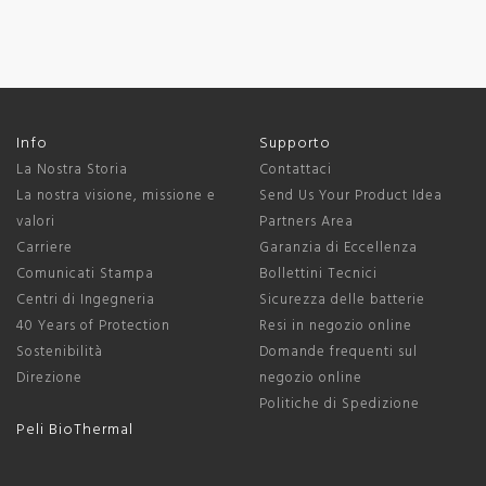
Info
Supporto
La Nostra Storia
Contattaci
La nostra visione, missione e
Send Us Your Product Idea
valori
Partners Area
Carriere
Garanzia di Eccellenza
Comunicati Stampa
Bollettini Tecnici
Centri di Ingegneria
Sicurezza delle batterie
40 Years of Protection
Resi in negozio online
Sostenibilità
Domande frequenti sul
Direzione
negozio online
Politiche di Spedizione
Peli BioThermal