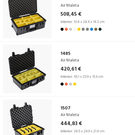
Air Maleta
508,45 €
Interior:
51.8 x 28.4 x 18.3 cm
1485
Air Maleta
420,61 €
Interior:
45.1 x 25.9 x 15.6 cm
1507
Air Maleta
444,83 €
Interior:
38.5 x 28.9 x 21.6 cm