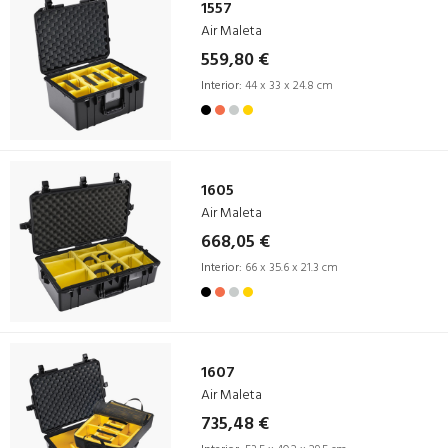
1557
Air Maleta
559,80 €
Interior:
44 x 33 x 24.8 cm
1605
Air Maleta
668,05 €
Interior:
66 x 35.6 x 21.3 cm
1607
Air Maleta
735,48 €