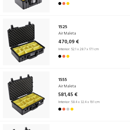
1525
Air Maleta
470,09 €
Interior:
52.1 x 28.7 x 17.1 cm
1555
Air Maleta
581,45 €
Interior:
58.4 x 32.4 x 19.1 cm