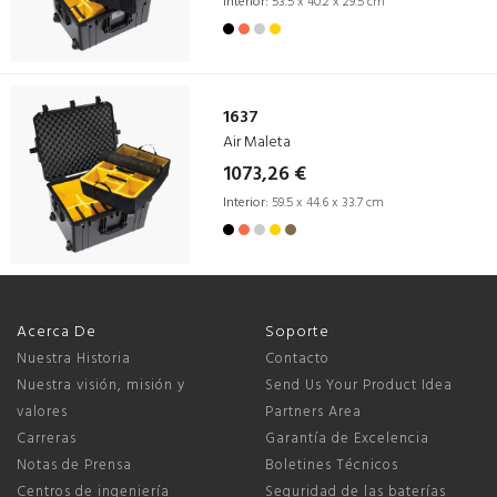
Interior:
53.5 x 40.2 x 29.5 cm
1637
Air Maleta
1073,26 €
Interior:
59.5 x 44.6 x 33.7 cm
Acerca De
Soporte
Nuestra Historia
Contacto
Nuestra visión, misión y
Send Us Your Product Idea
valores
Partners Area
Carreras
Garantía de Excelencia
Notas de Prensa
Boletines Técnicos
Centros de ingeniería
Seguridad de las baterías