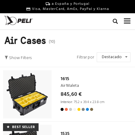
a España y Portugal
Visa, MasterCard, AmEx, PayPal y Klarna
Air Cases
(10)
Destacado
Filtrar por
Show Filters
1615
Air Maleta
845,60 €
Interior:
75.2 x 39.4 x 23.8 cm
BEST SELLER
1535