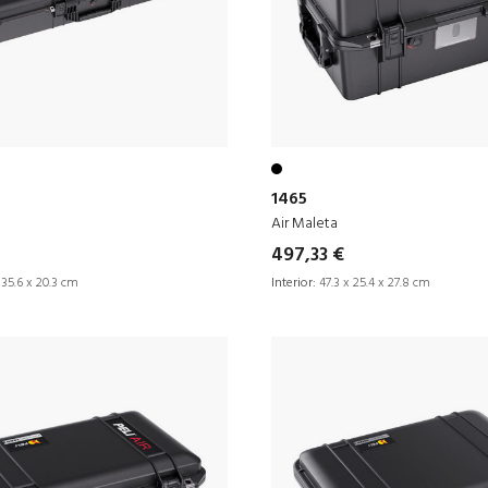
1465
Air Maleta
497,33 €
 35.6 x 20.3 cm
Interior:
47.3 x 25.4 x 27.8 cm