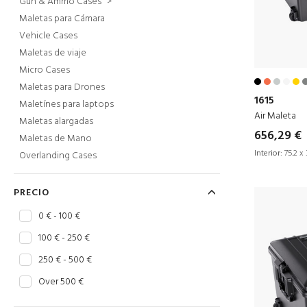
Gun & Ammo Cases
>
Maletas para Cámara
Vehicle Cases
Maletas de viaje
Micro Cases
Maletas para Drones
1615
Maletínes para laptops
Air Maleta
Maletas alargadas
656,29 €
Maletas de Mano
Interior:
75.2 x 
Overlanding Cases
PRECIO
0 € - 100 €
100 € - 250 €
250 € - 500 €
Over 500 €