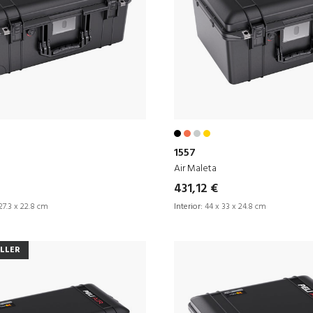
1557
Air Maleta
431,12 €
27.3 x 22.8 cm
Interior:
44 x 33 x 24.8 cm
ELLER