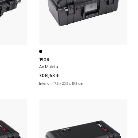
1506
Air Maleta
308,63 €
Interior:
47.5 x 23.9 x 19.8 cm