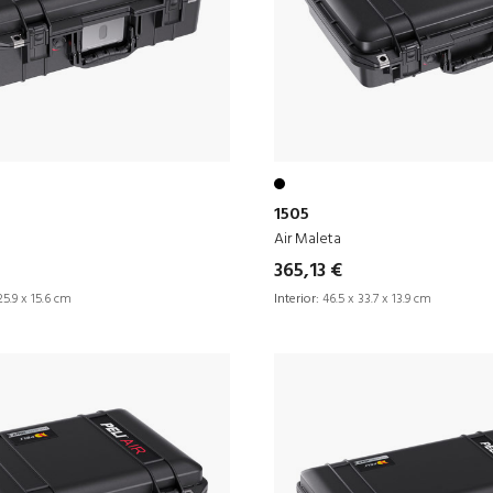
1505
Air Maleta
365,13 €
25.9 x 15.6 cm
Interior:
46.5 x 33.7 x 13.9 cm