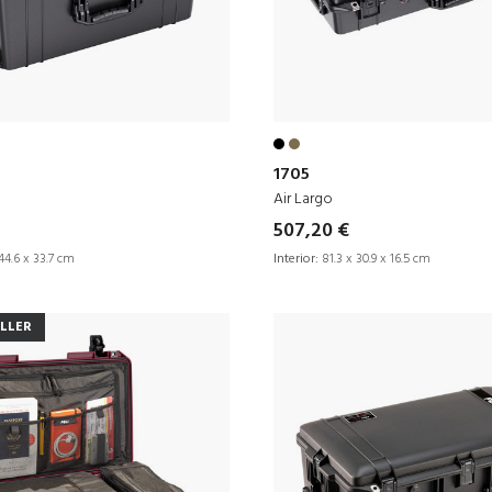
1705
Air Largo
507,20 €
44.6 x 33.7 cm
Interior:
81.3 x 30.9 x 16.5 cm
ELLER