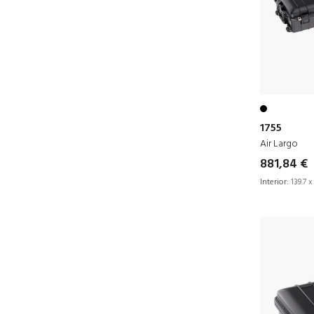
1755
Air Largo
881,84 €
Interior:
139.7 x