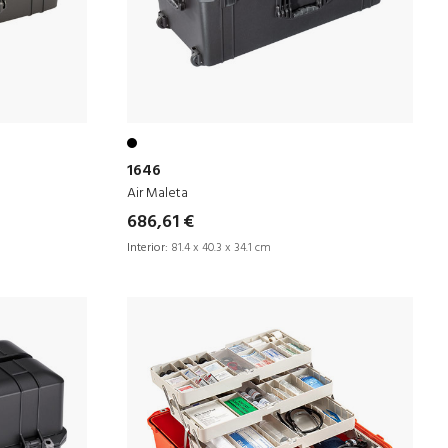
1646
Air Maleta
686,61 €
Interior:
81.4 x 40.3 x 34.1 cm