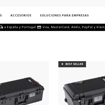
S
ACCESORIOS
SOLUCIONES PARA EMPRESAS
a España y Portugal
Visa, MasterCard, AmEx, PayPal y Klarn
BEST SELLER