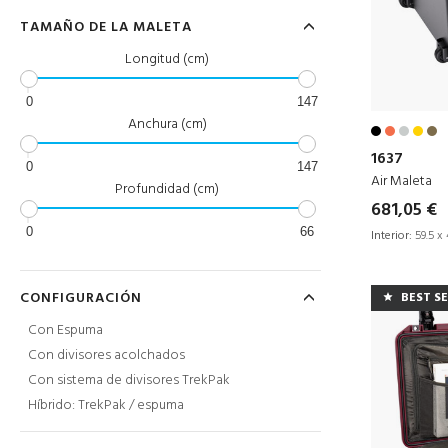
TAMAÑO DE LA MALETA
Longitud (cm)
0
147
Anchura (cm)
1637
0
147
Air Maleta
Profundidad (cm)
681,05 €
0
66
Interior:
59.5 x 
CONFIGURACIÓN
BEST S
Con Espuma
Con divisores acolchados
Con sistema de divisores TrekPak
Híbrido: TrekPak / espuma