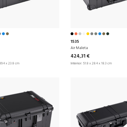
1535
Air Maleta
424,31 €
39.4 x 23.8 cm
Interior:
51.8 x 28.4 x 18.3 cm