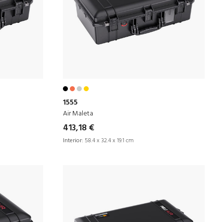
1555
Air Maleta
413,18 €
Interior:
58.4 x 32.4 x 19.1 cm