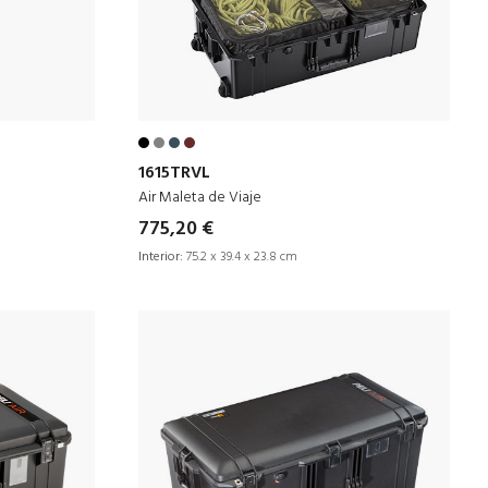
1615TRVL
Air Maleta de Viaje
775,20 €
Interior:
75.2 x 39.4 x 23.8 cm