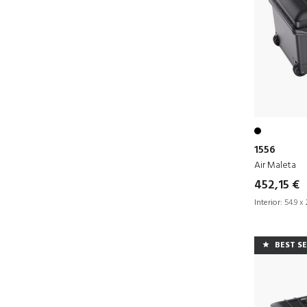
1556
Air Maleta
452,15 €
Interior:
54.9 x 
BEST S