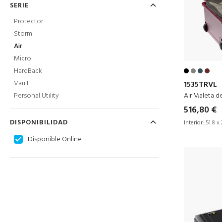
SERIE
Protector
Storm
Air
Micro
HardBack
Vault
1535TRVL
Air Maleta d
Personal Utility
516,80 €
DISPONIBILIDAD
Interior:
51.8 x 
Disponible Online