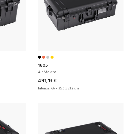
1605
Air Maleta
491,13 €
Interior:
66 x 35.6 x 21.3 cm