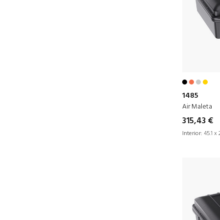
1485
Air Maleta
315,43 €
Interior:
45.1 x 