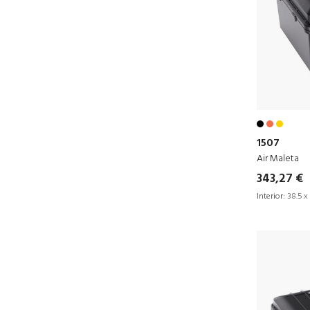
1507
Air Maleta
343,27 €
Interior:
38.5 x 