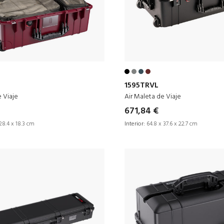
1595TRVL
e Viaje
Air Maleta de Viaje
671,84 €
28.4 x 18.3 cm
Interior:
64.8 x 37.6 x 22.7 cm