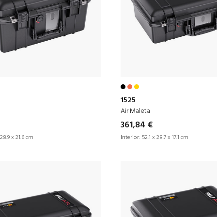
1525
Air Maleta
361,84 €
28.9 x 21.6 cm
Interior:
52.1 x 28.7 x 17.1 cm