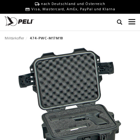
nach Deutschland und Österreich
Visa, Mastercard, AmEx, PayPal und Klarna
Militärkoffer
474-PWC-M17M18