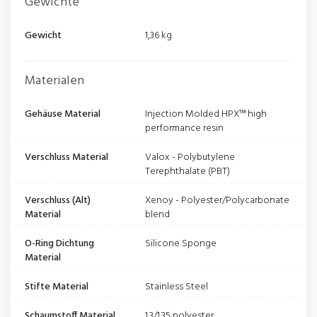
Gewichte
Gewicht
1,36 kg
Materialen
Gehäuse Material
Injection Molded HPX™ high
performance resin
Verschluss Material
Valox - Polybutylene
Terephthalate (PBT)
Verschluss (Alt)
Xenoy - Polyester/Polycarbonate
Material
blend
O-Ring Dichtung
Silicone Sponge
Material
Stifte Material
Stainless Steel
Schaumstoff Material
1.3/1.35 polyester