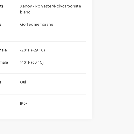
t)
Xenoy - Polyester/Polycarbonate
blend
e
Gortex membrane
male
-20° F (-29 ° C)
male
140° F (60 ° C)
e
Oui
IP67