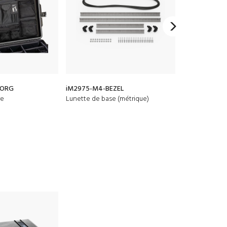
YORG
iM2975-M4-BEZEL
1500D
re
Lunette de base (métrique)
Gel de silice 