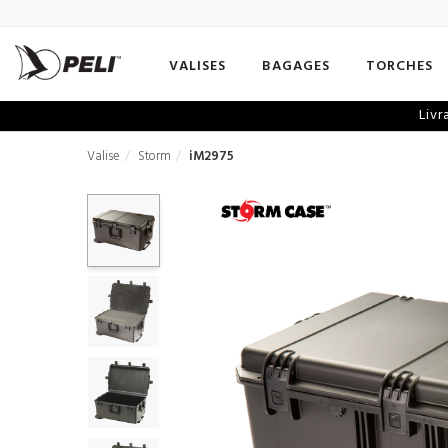
VALISES
BAGAGES
TORCHES
Livr
Valise
Storm
iM2975