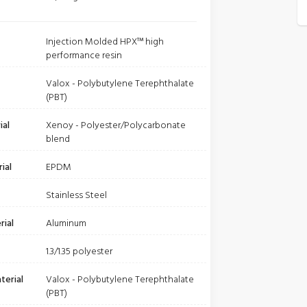
Injection Molded HPX™ high
performance resin
Valox - Polybutylene Terephthalate
(PBT)
ial
Xenoy - Polyester/Polycarbonate
blend
ial
EPDM
Stainless Steel
rial
Aluminum
1.3/1.35 polyester
terial
Valox - Polybutylene Terephthalate
(PBT)