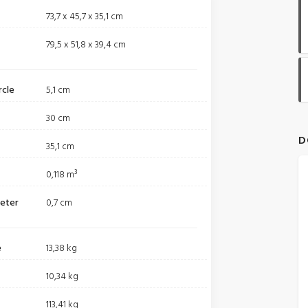
73,7 x 45,7 x 35,1 cm
79,5 x 51,8 x 39,4 cm
rcle
5,1 cm
30 cm
D
35,1 cm
0,118 m³
meter
0,7 cm
e
13,38 kg
10,34 kg
113,41 kg