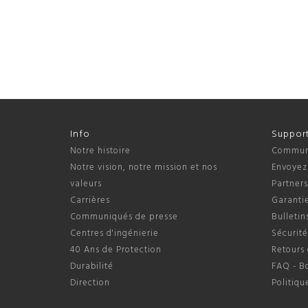
Info
Suppor
Notre histoire
Communi
Notre vision, notre mission et nos
Envoyez
valeurs
Partner
Carrières
Garantie
Communiqués de presse
Bulletin
Centres d'ingénierie
Sécurité
40 Ans de Protection
Retours 
Durabilité
FAQ - B
Direction
Politiqu