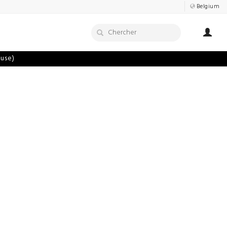
Belgium
luse)