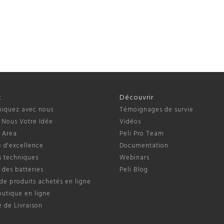
t
Découvrir
quez avec nous
Témoignages de survie
 Nous Votre Idée
Vidéos
s Area
Peli Pro Team
 d'excellence
Documentation
s techniques
Webinars
 des batteries
Peli Blog
de produits achetés en ligne
outique en ligne
e de Livraison