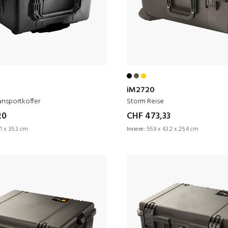
iM2720
ansportkoffer
Storm Reise
20
CHF 473,33
1 x 35.3 cm
Innere:
55.9 x 43.2 x 25.4 cm