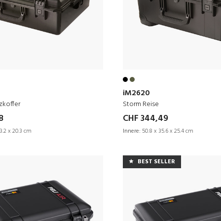
iM2620
zkoffer
Storm Reise
8
CHF 344,49
3.2 x 20.3 cm
Innere:
50.8 x 35.6 x 25.4 cm
BEST SELLER