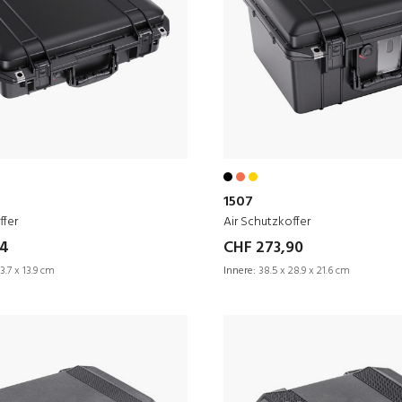
1507
ffer
Air Schutzkoffer
34
CHF 273,90
3.7 x 13.9 cm
Innere:
38.5 x 28.9 x 21.6 cm