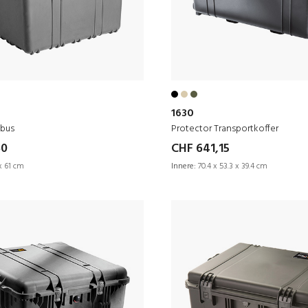
1630
ubus
Protector Transportkoffer
60
CHF 641,15
x 61 cm
Innere:
70.4 x 53.3 x 39.4 cm