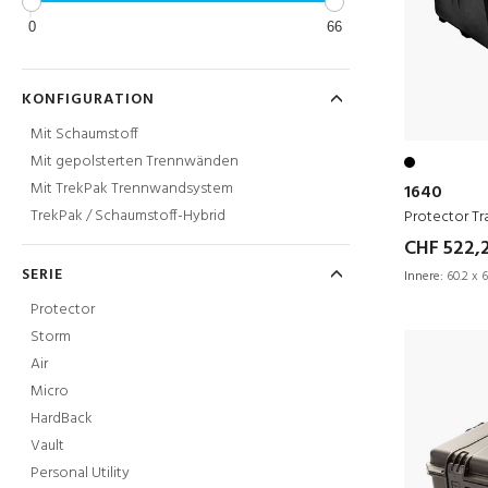
0
66
KONFIGURATION
Mit Schaumstoff
Mit gepolsterten Trennwänden
Mit TrekPak Trennwandsystem
1640
TrekPak / Schaumstoff-Hybrid
Protector Tr
CHF 522,
SERIE
Innere:
60.2 x 6
Protector
Storm
Air
Micro
HardBack
Vault
Personal Utility