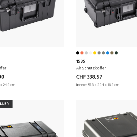
1535
ffer
Air Schutzkoffer
00
CHF 338,57
 x 24.8 cm
Innere:
51.8 x 28.4 x 18.3 cm
ELLER