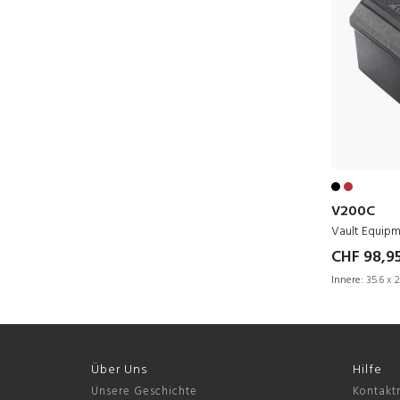
V200C
Vault Equip
CHF 98,9
Innere:
35.6 x 2
Über Uns
Hilfe
Unsere Geschichte
Kontakt