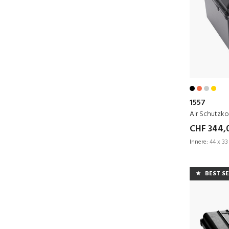
1557
Air Schutzko
CHF 344,
Innere:
44 x 33
BEST S