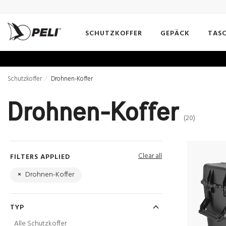
SCHUTZKOFFER
GEPÄCK
TAS
Schutzkoffer
Drohnen-Koffer
Drohnen-Koffer
(20)
Clear all
FILTERS APPLIED
×
Drohnen-Koffer
TYP
Alle Schutzkoffer