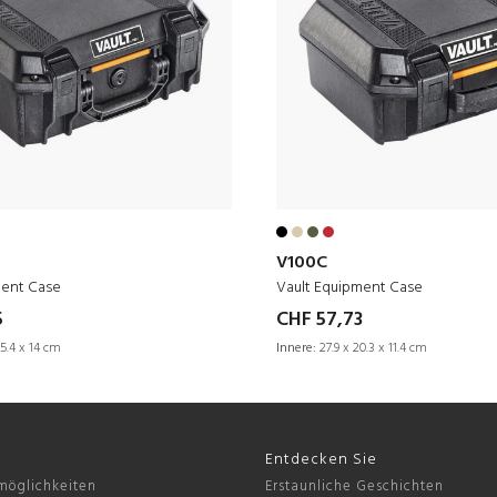
V100C
ment Case
Vault Equipment Case
5
CHF 57,73
5.4 x 14 cm
Innere:
27.9 x 20.3 x 11.4 cm
Entdecken Sie
möglichkeiten
Erstaunliche Geschichten