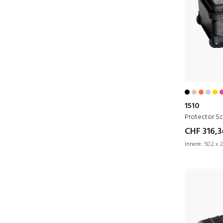
1510
Protector Sc
CHF 316,3
Innere:
50.2 x 2