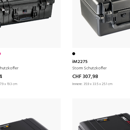
iM2275
hutzkoffer
Storm Schutzkoffer
4
CHF 307,98
7.9 x 19.3 cm
Innere:
35.9 x 33.5 x 25.1 cm