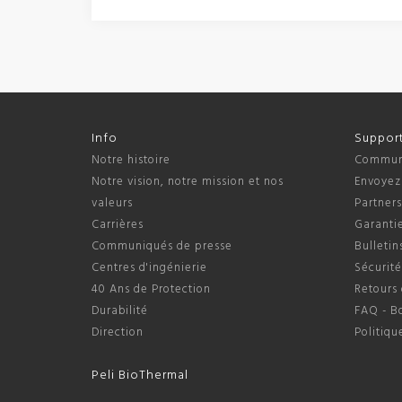
Info
Suppor
Notre histoire
Communi
Notre vision, notre mission et nos
Envoyez
valeurs
Partner
Carrières
Garantie
Communiqués de presse
Bulletin
Centres d'ingénierie
Sécurité
40 Ans de Protection
Retours 
Durabilité
FAQ - B
Direction
Politiqu
Peli BioThermal