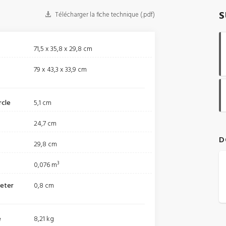
S
Télécharger la fiche technique (.pdf)
71,5 x 35,8 x 29,8 cm
79 x 43,3 x 33,9 cm
rcle
5,1 cm
24,7 cm
D
29,8 cm
0,076 m³
meter
0,8 cm
e
8,21 kg