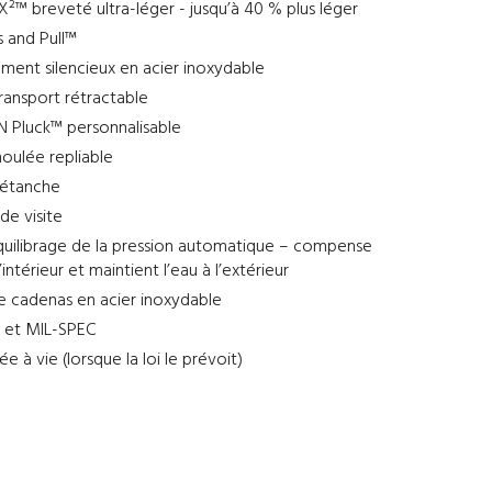
™ breveté ultra-léger - jusqu’à 40 % plus léger
 and Pull™
ment silencieux en acier inoxydable
ransport rétractable
N Pluck™ personnalisable
oulée repliable
 étanche
de visite
uilibrage de la pression automatique – compense
l’intérieur et maintient l’eau à l’extérieur
e cadenas en acier inoxydable
7 et MIL-SPEC
ée à vie (lorsque la loi le prévoit)