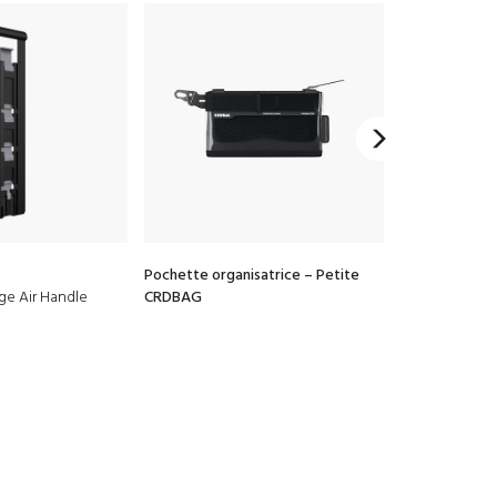
Pochette organisatrice – Petite
Pochette orga
age Air Handle
CRDBAG
CRDBAG