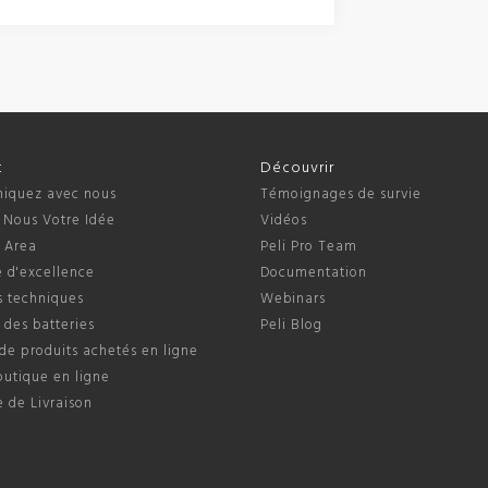
t
Découvrir
quez avec nous
Témoignages de survie
 Nous Votre Idée
Vidéos
s Area
Peli Pro Team
 d'excellence
Documentation
s techniques
Webinars
 des batteries
Peli Blog
de produits achetés en ligne
outique en ligne
e de Livraison