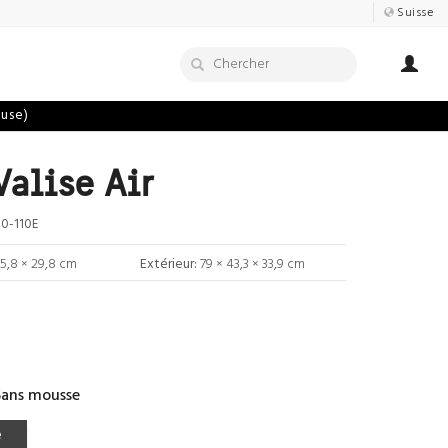
Suisse
luse)
Valise Air
0-110E
35,8 × 29,8 cm
Extérieur:
79 × 43,3 × 33,9 cm
Sans mousse
e