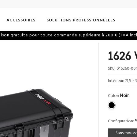
ACCESSOIRES
SOLUTIONS PROFESSIONNELLES
aison gratuite pour toute commande supérieure à 200 € (TVA inc
1626 
SKU:
016260-001
Intérieur:
71,5 × 
Noir
Color:
Configuration:
Sans mouss