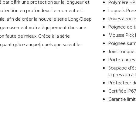
par offrir une protection sur la longueur et
Polymère HPX²
protection en profondeur. Le moment est
Loquets Press
Roues à roule
e, afin de créer la nouvelle série Long/Deep
Poignée de t
dangereusement votre équipement dans une
Mousse Pick 
ion faute de mieux. Grâce à la série
Poignée surm
quant grâce auquel, quels que soient les
Joint torique
Porte-cartes 
Soupape d’éq
la pression à 
Protecteur d
Certifiée IP6
Garantie limit