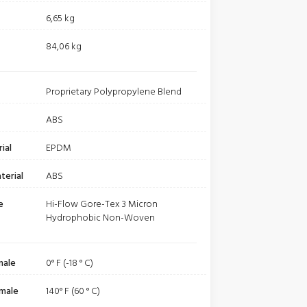
6,65 kg
84,06 kg
Proprietary Polypropylene Blend
ABS
ial
EPDM
terial
ABS
e
Hi-Flow Gore-Tex 3 Micron
Hydrophobic Non-Woven
male
0° F (-18 ° C)
male
140° F (60 ° C)