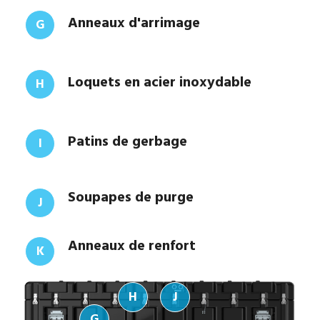
Anneaux d'arrimage
G
Loquets en acier inoxydable
H
Patins de gerbage
I
Soupapes de purge
J
Anneaux de renfort
K
H
J
G