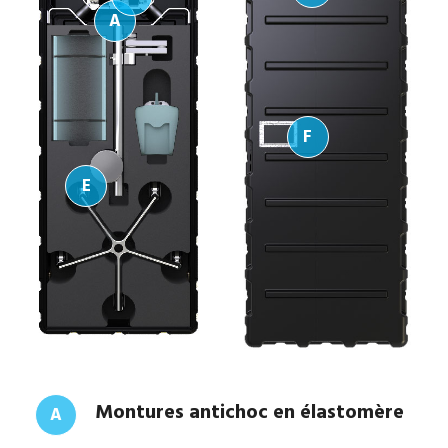
A
F
E
Montures antichoc en élastomère
A