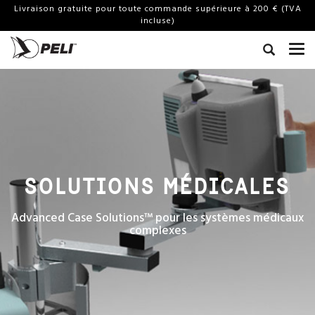
Livraison gratuite pour toute commande supérieure à 200 € (TVA
incluse)
SOLUTIONS MÉDICALES
Advanced Case Solutions™ pour les systèmes médicaux
complexes