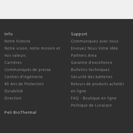
Info
Support
Notre histoire
Communiquez avec nous
Notre vision, notre mission et
Envoyez Nous Votre Idée
nos valeurs
Partners Area
Carrières
Garantie d'excellence
Communiqués de presse
Bulletins techniques
Centres d'ingénierie
Sécurité des batteries
40 Ans de Protection
Retours de produits achetés
Durabilité
en ligne
Direction
FAQ - Boutique en ligne
Politique de Livraison
Peli BioThermal