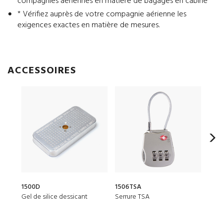
compagnies aériennes en matière de bagages en cabine*
* Vérifiez auprès de votre compagnie aérienne les
exigences exactes en matière de mesures.
ACCESSOIRES
1500D
1506TSA
Poch
Gel de silice dessicant
Serrure TSA
Pet