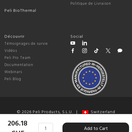
Politique de Livraison
Peli BioThermal
Découvrir
Social
Témoignages de survie
Vidéos
Peli Pro Team
Documentation
Webinars
Peli Blog
© 2026 Peli Products, S.L.U. |
Switzerland
Termes et Conditions
|
Politique de Confidentialité
|
Change
206.18
Add to Cart
Cookie Preferences