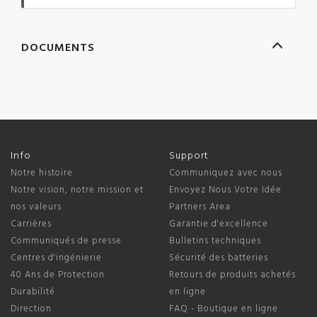
DOCUMENTS
Info
Support
Notre histoire
Communiquez avec nous
Notre vision, notre mission et
Envoyez Nous Votre Idée
nos valeurs
Partners Area
Carrières
Garantie d'excellence
Communiqués de presse
Bulletins techniques
Centres d'ingénierie
Sécurité des batteries
40 Ans de Protection
Retours de produits achetés
Durabilité
en ligne
Direction
FAQ - Boutique en ligne