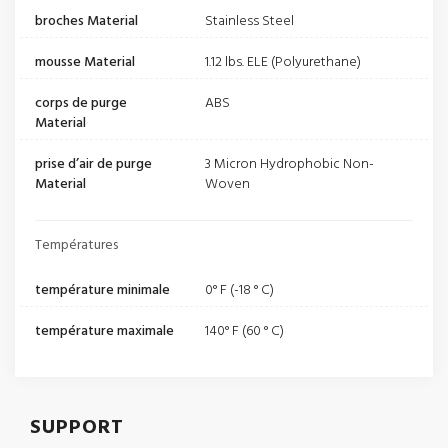
broches Material
Stainless Steel
mousse Material
1.12 lbs. ELE (Polyurethane)
corps de purge
ABS
Material
prise d’air de purge
3 Micron Hydrophobic Non-
Material
Woven
Températures
température minimale
0° F (-18 ° C)
température maximale
140° F (60 ° C)
SUPPORT