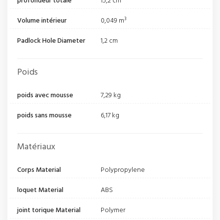
profondeur totale
15,2 cm
Volume intérieur
0,049 m³
Padlock Hole Diameter
1,2 cm
Poids
poids avec mousse
7,29 kg
poids sans mousse
6,17 kg
Matériaux
Corps Material
Polypropylene
loquet Material
ABS
joint torique Material
Polymer