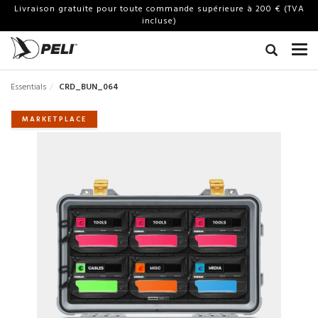
Livraison gratuite pour toute commande supérieure à 200 € (TVA
incluse)
Essentials
CRD_BUN_064
MARKETPLACE