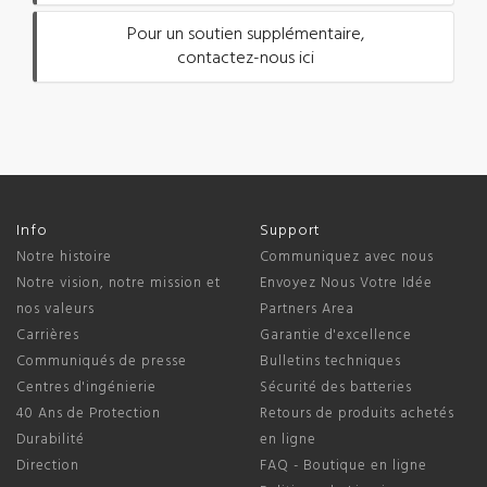
Pour un soutien supplémentaire,
contactez-nous ici
Info
Support
Notre histoire
Communiquez avec nous
Notre vision, notre mission et
Envoyez Nous Votre Idée
nos valeurs
Partners Area
Carrières
Garantie d'excellence
Communiqués de presse
Bulletins techniques
Centres d'ingénierie
Sécurité des batteries
40 Ans de Protection
Retours de produits achetés
Durabilité
en ligne
Direction
FAQ - Boutique en ligne