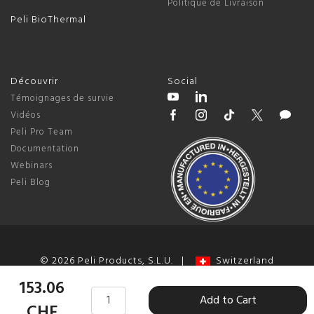
Politique de Livraison
Peli BioThermal
Découvrir
Social
Témoignages de survie
Vidéos
Peli Pro Team
Documentation
Webinars
Peli Blog
© 2026 Peli Products, S.L.U. |
Switzerland
Termes et Conditions
|
Politique de Confidentialité
|
Change
153.06
Add to Cart
Cookie Preferences
CHF