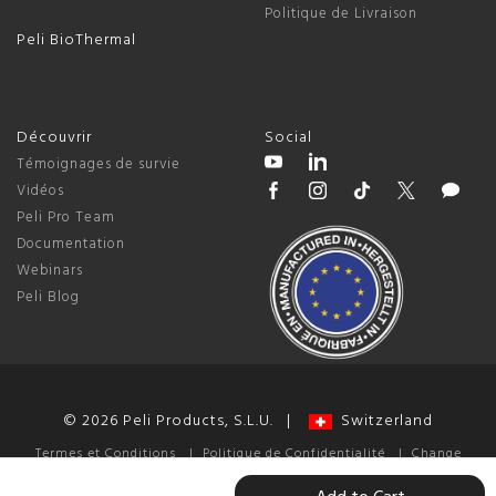
Politique de Livraison
Peli BioThermal
Découvrir
Social
Témoignages de survie
Vidéos
Peli Pro Team
Documentation
Webinars
Peli Blog
© 2026 Peli Products, S.L.U. |
Switzerland
Termes et Conditions
|
Politique de Confidentialité
|
Change
Cookie Preferences