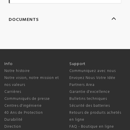
DOCUMENTS
Info
Support
Notre histoire
Communiquez avec nous
Notre vision, notre mission et
Envoyez Nous Votre Idée
nos valeurs
Partners Area
Carrières
Garantie d'excellence
Communiqués de presse
Bulletins techniques
Centres d'ingénierie
Sécurité des batteries
40 Ans de Protection
Retours de produits achetés
Durabilité
en ligne
Direction
FAQ - Boutique en ligne