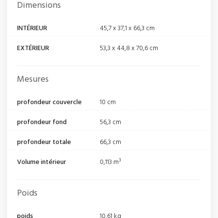
Dimensions
INTÉRIEUR
45,7 x 37,1 x 66,3 cm
EXTÉRIEUR
53,3 x 44,8 x 70,6 cm
Mesures
profondeur couvercle
10 cm
profondeur fond
56,3 cm
profondeur totale
66,3 cm
Volume intérieur
0,113 m³
Poids
poids
10,61 kg