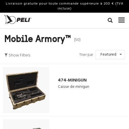
Livraison gratuite pour toute commande supérieure à 200 € (TVA
incluse)
Mobile Armory™
(50)
Featured
Trier par
Show Filters
474-MINIGUN
Caisse de minigun