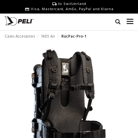
to Switzerland
Visa, Mastercard, AmEx, PayPal and Klarna
Cases Accessories
1485 Air
RucPac-Pro-1