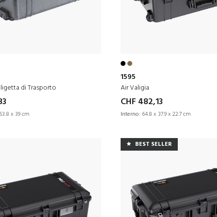
1595
ligetta di Trasporto
Air Valigia
83
CHF 482,13
63.8 x 39 cm
Interno:
64.8 x 37.9 x 22.7 cm
BEST SELLER