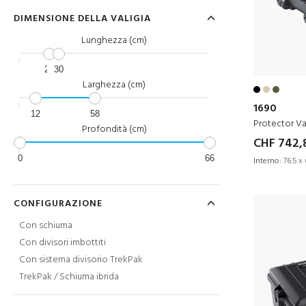
DIMENSIONE DELLA VALIGIA
Lunghezza (cm)
23
30
Larghezza (cm)
1690
12
58
Protector Va
Profondità (cm)
CHF 742,
0
66
Interno:
76.5 x 
CONFIGURAZIONE
Con schiuma
Con divisori imbottiti
Con sistema divisorio TrekPak
TrekPak / Schiuma ibrida