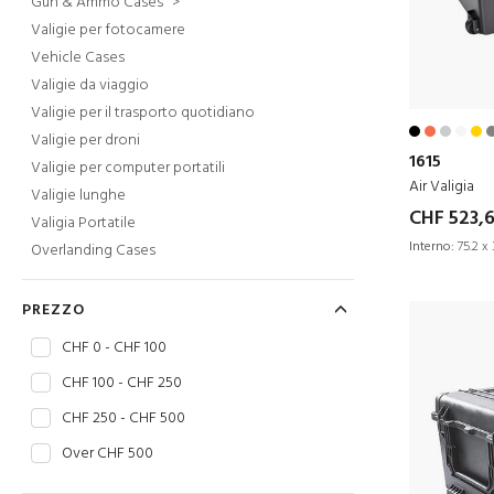
Gun & Ammo Cases
>
Valigie per fotocamere
Vehicle Cases
Valigie da viaggio
Valigie per il trasporto quotidiano
Valigie per droni
1615
Valigie per computer portatili
Air Valigia
Valigie lunghe
CHF 523,
Valigia Portatile
Interno:
75.2 x 
Overlanding Cases
PREZZO
CHF 0 - CHF 100
CHF 100 - CHF 250
CHF 250 - CHF 500
Over CHF 500