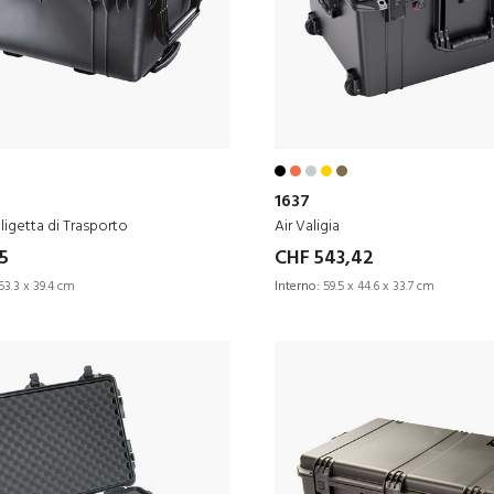
1637
ligetta di Trasporto
Air Valigia
5
CHF 543,42
53.3 x 39.4 cm
Interno:
59.5 x 44.6 x 33.7 cm