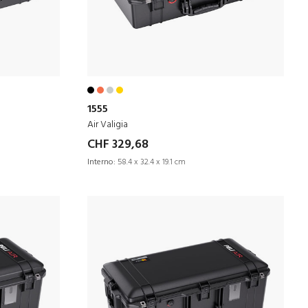
1555
Air Valigia
CHF 329,68
Interno:
58.4 x 32.4 x 19.1 cm