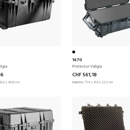
1670
ligia
Protector Valigia
36
CHF 561,18
50.2 x 44.8 cm
Interno:
71.4 x 41.9 x 23.3 cm