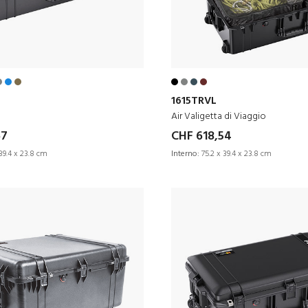
1615TRVL
Air Valigetta di Viaggio
67
CHF 618,54
39.4 x 23.8 cm
Interno:
75.2 x 39.4 x 23.8 cm