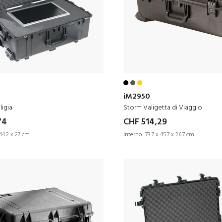
iM2950
ligia
Storm Valigetta di Viaggio
74
CHF 514,29
44.2 x 27 cm
Interno:
73.7 x 45.7 x 26.7 cm