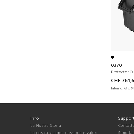
0370
Protector C
CHF 761,
Interno:
61 x 61
Info
Suppor
La Nostra Storia
Contatt
La nostra visione, missione e valori
Send Us