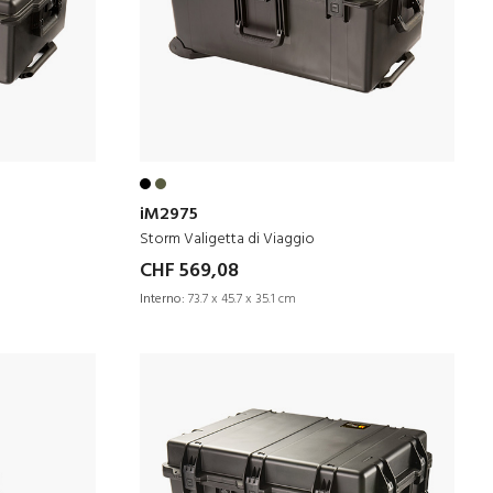
iM2975
Storm Valigetta di Viaggio
CHF 569,08
Interno:
73.7 x 45.7 x 35.1 cm