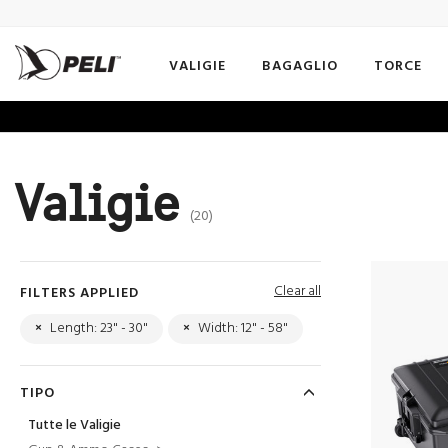
VALIGIE
BAGAGLIO
TORCE
Valigie
(20)
Clear all
FILTERS APPLIED
×
Length: 23" - 30"
×
Width: 12" - 58"
TIPO
Tutte le Valigie