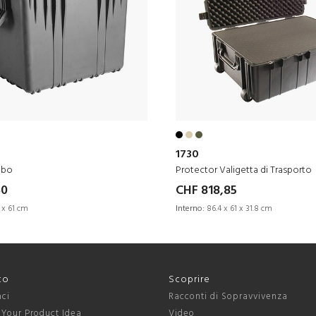
1730
ubo
Protector Valigetta di Trasporto
60
CHF 818,85
 x 61 cm
Interno:
86.4 x 61 x 31.8 cm
to
Scoprire
aci
Racconti di Sopravvivenza
 Your Product Idea
Video