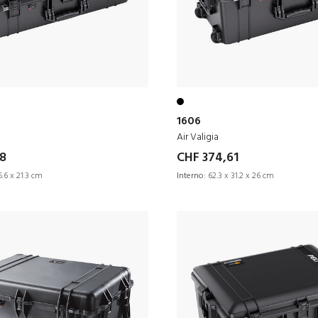
1606
Air Valigia
88
CHF 374,61
.6 x 21.3 cm
Interno:
62.3 x 31.2 x 26 cm